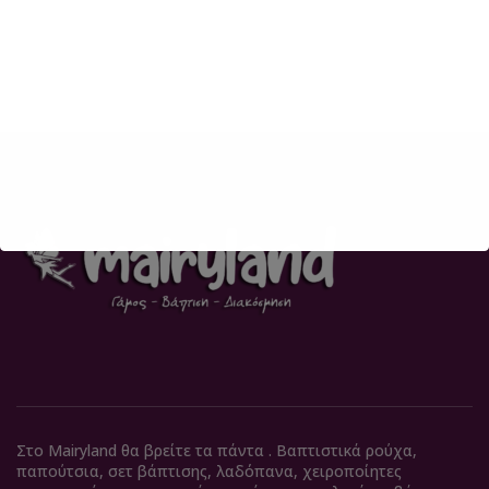
Στο Mairyland θα βρείτε τα πάντα . Βαπτιστικά ρούχα,
παπούτσια, σετ βάπτισης, λαδόπανα, χειροποίητες