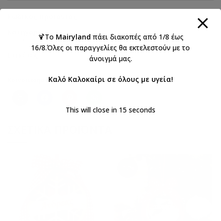
Κωδικός προϊόντος:
XM0152
Κατηγορίες:
Γούρια
,
Χριστούγεννα
,
🍹Το
Mairyland
πάει διακοπές από 1/8 έως
Χριστουγεννιάτικα Γούρια
16/8.Όλες οι παραγγελίες θα εκτελεστούν με το
Ετικέτες:
βελούδινη
,
γούρι
,
κολοκύθα
,
Κολοκύθα Γούρι
,
άνοιγμά μας.
χειροποίητη
Καλό Καλοκαίρι σε όλους με υγεία!
Κοινοποιήστε:
This will close in
15
seconds
ΣΧΕΤΙΚΆ ΠΡΟΪΌΝΤΑ
-17%