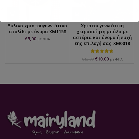
Ξύλινο χριστουγεννιάτικο
Χριστουγεννιάτικη
στολίδι με όνομα XM1158
χειροποίητη μπάλα με
αστέρια και όνομα ή ευχή
€
5,00
με ΦΠΑ
της επιλογή σας-XM0018
€
10,00
€
12,00
με ΦΠΑ