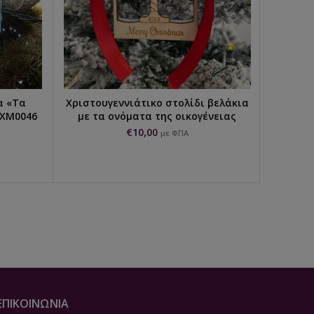
α «Τα
Χριστουγεννιάτικο στολίδι βελάκια
Χριστου
ΕΠΙΛΟΓΉ...
-XM0046
με τα ονόματα της οικογένειας
ba
€
10,00
με ΦΠΑ
ΕΠΙΚΟΙΝΩΝΙΑ