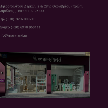
Μητροπολίτου Δερκών 2 & 28ης Οκτωβρίου (πρώην
Καρόλου) ,Πάτρα Τ.Κ. 26233
Τηλ (+30) 2616 009218
Κινητό (+30) 6970 960111
info@mairyland.gr