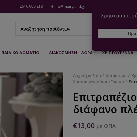
2616 009 218
info@mairyland.gr
6970 960 111
ΠΑΙΔΙΚΌ ΔΩΜΆΤΙΟ
ΔΙΑΚΌΣΜΗΣΗ – ΔΏΡΑ
ΧΡΙΣΤΟΎΓΕΝΝΑ
Αρχική σελίδα
Κατάστημα
Χρ
Χριστουγεννιάτικα Γούρια
Επι
Επιτραπέζιο
διάφανο πλέ
€
13,00
με ΦΠΑ