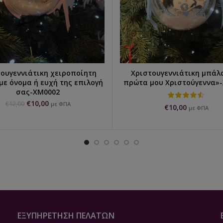
ουγεννιάτικη χειροποίητη
Χριστουγεννιάτικη μπάλ
ΕΠΙΛΟΓΉ...
ΕΠΙΛΟΓΉ...
με όνομα ή ευχή της επιλογή
πρώτα μου Χριστούγεννα»
σας-XM0002
€
10,00
€
12,00
με ΦΠΑ
€
10,00
με ΦΠΑ
ΕΞΥΠΗΡΈΤΗΣΗ ΠΕΛΑΤΏΝ