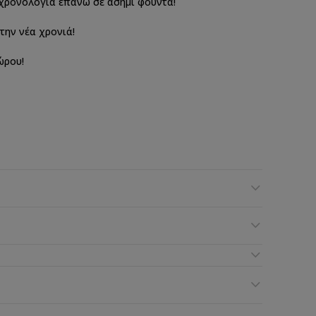
 χρονολογία επάνω σε ασημί φούντα!
την νέα χρονιά!
ώρου!