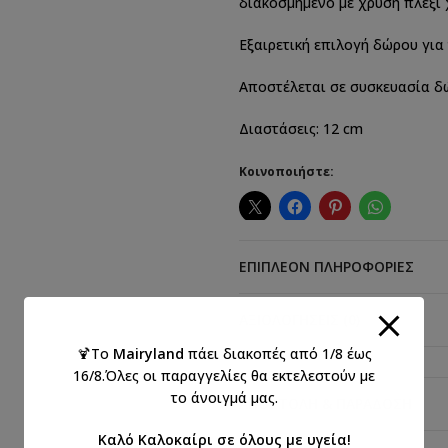
διακοσμημένο με χρυσή πλεξι
Εξαιρετική επιλογή δώρου για 
Αποστέλεται σε συσκευασία δ
Διαστάσεις: 12 cm
Κοινοποιήστε:
ΕΠΙΠΛΈΟΝ ΠΛΗΡΟΦΟΡΊΕΣ
ΑΞΙΟΛΟΓΉΣΕΙΣ (0)
🍹Το
Mairyland
πάει διακοπές από 1/8 έως
16/8.Όλες οι παραγγελίες θα εκτελεστούν με
το άνοιγμά μας.
ΑΠΟΣΤΟΛΉ & ΠΑΡΆΔΟΣΗ
Καλό Καλοκαίρι σε όλους με υγεία!