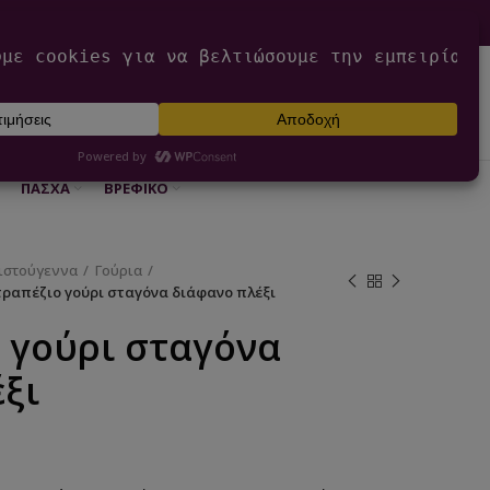
0
ΕΊΣΟΔΟΣ / ΕΓΓΡΑΦΉ
€
0,00
ΠΆΣΧΑ
ΒΡΕΦΙΚΌ
ιστούγεννα
Γούρια
τραπέζιο γούρι σταγόνα διάφανο πλέξι
 γούρι σταγόνα
ξι