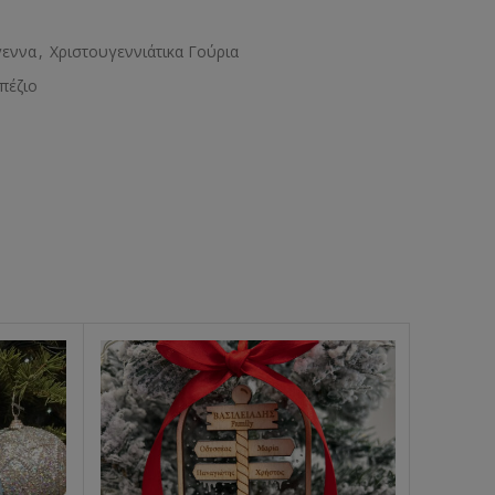
γεννα
,
Χριστουγεννιάτικα Γούρια
πέζιο
-10%