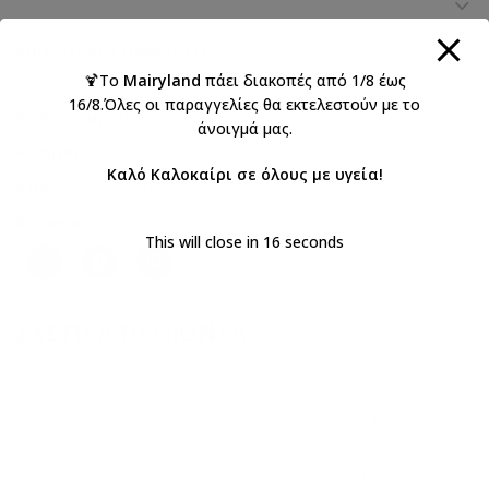
ΑΠΟΣΤΟΛΉ & ΠΑΡΆΔΟΣΗ
🍹Το
Mairyland
πάει διακοπές από 1/8 έως
16/8.Όλες οι παραγγελίες θα εκτελεστούν με το
Κωδικός προϊόντος:
313-3
άνοιγμά μας.
Κατηγορία:
Σετ κουμπάρου
Καλό Καλοκαίρι σε όλους με υγεία!
Ετικέτα:
Σετ κουμπάρου
Κοινοποιήστε:
This will close in
16
seconds
ΣΧΕΤΙΚΆ ΠΡΟΪΌΝΤΑ