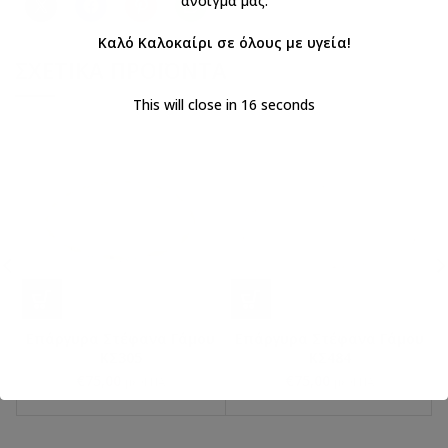
άνοιγμά μας.
Καλό Καλοκαίρι σε όλους με υγεία!
ΣΧΕΤΙΚΆ ΠΡΟΪΌΝΤΑ
This will close in
16
seconds
Επάργυρα Στέφανα Γάμου
Επάργυρα Στέφανα Γάμου
ΚΣ305
ΚΣ484
€
75,00
€
75,00
με ΦΠΑ
με ΦΠΑ