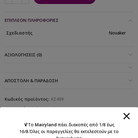
ΕΠΙΠΛΈΟΝ ΠΛΗΡΟΦΟΡΊΕΣ
Σχεδιαστής
Novaker
ΑΞΙΟΛΟΓΉΣΕΙΣ (0)
ΑΠΟΣΤΟΛΉ & ΠΑΡΆΔΟΣΗ
Κωδικός προϊόντος:
ΚΣ489
Κατηγορία:
Στέφανα Γάμου
Ετικέτες:
gamos
,
Novaker
,
Στέφανα γάμου
🍹Το
Mairyland
πάει διακοπές από 1/8 έως
Κοινοποιήστε:
16/8.Όλες οι παραγγελίες θα εκτελεστούν με το