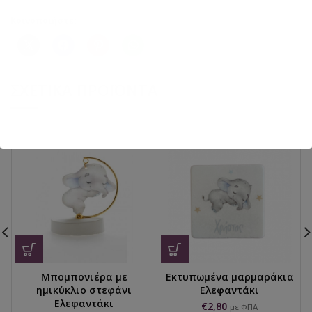
Κοινοποιήστε:
ΣΧΕΤΙΚΆ ΠΡΟΪΌΝΤΑ
Μπομπονιέρα με
Εκτυπωμένα μαρμαράκια
ημικύκλιο στεφάνι
Ελεφαντάκι
Ελεφαντάκι
€
2,80
με ΦΠΑ