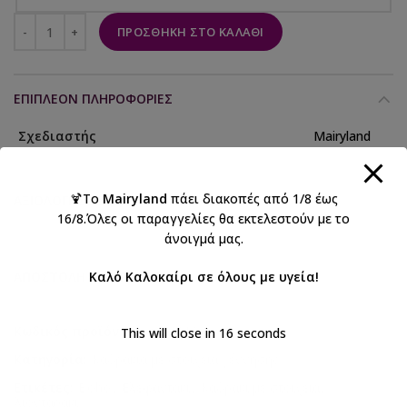
ΠΡΟΣΘΉΚΗ ΣΤΟ ΚΑΛΆΘΙ
ΕΠΙΠΛΈΟΝ ΠΛΗΡΟΦΟΡΊΕΣ
Σχεδιαστής
Mairyland
🍹Το
Mairyland
πάει διακοπές από 1/8 έως
ΑΞΙΟΛΟΓΉΣΕΙΣ (0)
16/8.Όλες οι παραγγελίες θα εκτελεστούν με το
άνοιγμά μας.
Καλό Καλοκαίρι σε όλους με υγεία!
ΑΠΟΣΤΟΛΉ & ΠΑΡΆΔΟΣΗ
Κωδικός προϊόντος:
XM6313
This will close in
15
seconds
Κατηγορία:
Καδράκια με στοιχεία γέννησης
Ετικέτες:
Boho
,
Ελεφαντάκι
,
Καδράκι με στοιχεία
,
λιονταράκι