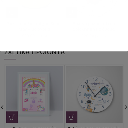
Ξύλινο ρολόι τοίχου Super
Ξύλινο ρολόι τοίχου
Mario με όνομα
Spiderman με όνομα
€
20,00
€
20,00
με ΦΠΑ
με ΦΠΑ
ΣΧΕΤΙΚΆ ΠΡΟΪΌΝΤΑ