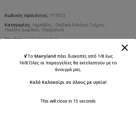
Κωδικός προϊόντος:
PT5072
Κατηγορίες:
Λαμπάδες
,
Παιδικά Ρολόγια Τοίχου
,
Παιδικό Δωμάτιο
,
Πασχαλινά
Ετικέτα:
ρολόι brawl stars
Κοινοποιήστε:
🍹Το
Mairyland
πάει διακοπές από 1/8 έως
16/8.Όλες οι παραγγελίες θα εκτελεστούν με το
άνοιγμά μας.
ΜΠΟΡΕΊ ΕΠΊΣΗΣ ΝΑ ΣΑΣ ΑΡΈΣΕΙ…
Καλό Καλοκαίρι σε όλους με υγεία!
This will close in
15
seconds