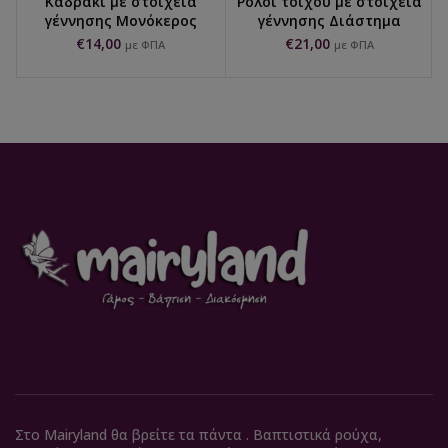
Καδράκι με στοιχεία
Ρολόι τοίχου με στοιχεία
γέννησης Μονόκερος
γέννησης Διάστημα
€
14,00
€
21,00
με ΦΠΑ
με ΦΠΑ
Στο Mairyland θα βρείτε τα πάντα . Βαπτιστικά ρούχα,