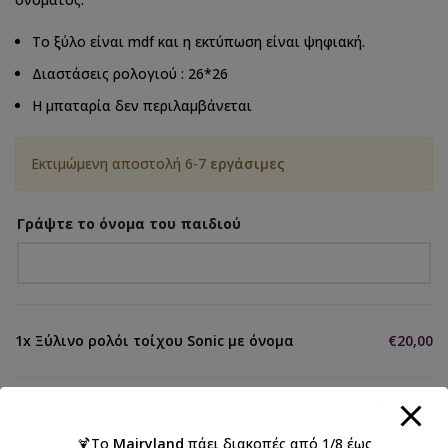
Το ξύλο είναι mdf και η εκτύπωση είναι ψηφιακή.
Διαστάσεις ρολογιού : 26*26
Η μπαταρία δεν περιλαμβάνεται
Εκτιμώμενη αποστολή 6-7
εργάσιμες
Γράψτε το όνομα του παιδιού
1x
Ξύλινο ρολόι τοίχου Sonic με όνομα
€20,00
Σύνολο
€20,00
με ΦΠΑ
🍹Το
Mairyland
πάει διακοπές από 1/8 έως