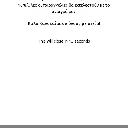
16/8.Όλες οι παραγγελίες θα εκτελεστούν με το
ΠΡΟΣΘΉΚΗ ΣΤΟ ΚΑΛΆΘΙ
άνοιγμά μας.
Καλό Καλοκαίρι σε όλους με υγεία!
ΕΠΙΠΛΈΟΝ ΠΛΗΡΟΦΟΡΊΕΣ
This will close in
12
seconds
Σχεδιαστής
Mairyland
Θέμα
Sonic
ΑΞΙΟΛΟΓΉΣΕΙΣ (0)
ΑΠΟΣΤΟΛΉ & ΠΑΡΆΔΟΣΗ
Κωδικός προϊόντος:
PT1912
Κατηγορίες:
Παιδικά Ρολόγια Τοίχου
,
Παιδικό Δωμάτιο