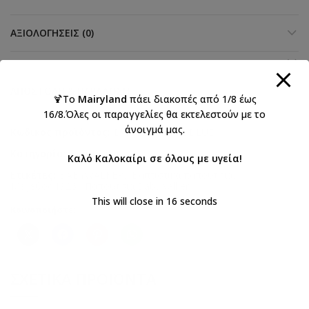
ΑΞΙΟΛΟΓΉΣΕΙΣ (0)
ΑΠΟΣΤΟΛΉ & ΠΑΡΆΔΟΣΗ
🍹Το
Mairyland
πάει διακοπές από 1/8 έως
16/8.Όλες οι παραγγελίες θα εκτελεστούν με το
άνοιγμά μας.
Κωδικός προϊόντος:
BW4139-ROYAL BLUE
Κατηγορία:
Βαπτιστικά
Καλό Καλοκαίρι σε όλους με υγεία!
Ετικέτες:
BABYWALKER
,
Βαπτιστικά παπούτσια
,
Μέγεθος 1926
,
Παπούτσια Babywalker
This will close in
16
seconds
Κοινοποιήστε:
ΣΧΕΤΙΚΆ ΠΡΟΪΌΝΤΑ