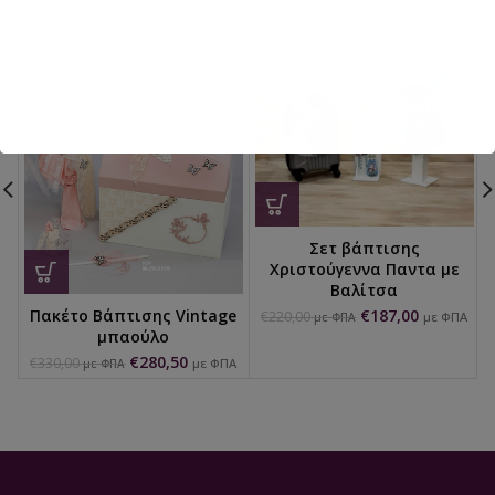
Σετ βάπτισης
Χριστούγεννα Παντα με
Βαλίτσα
Πακέτο Βάπτισης Vintage
€
187,00
€
220,00
με ΦΠΑ
με ΦΠΑ
μπαούλο
€
280,50
€
330,00
με ΦΠΑ
με ΦΠΑ