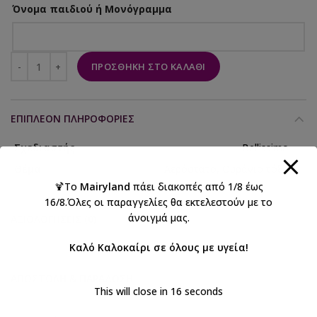
Όνομα παιδιού ή Μονόγραμμα
ΠΡΟΣΘΉΚΗ ΣΤΟ ΚΑΛΆΘΙ
ΕΠΙΠΛΈΟΝ ΠΛΗΡΟΦΟΡΊΕΣ
Σχεδιαστής
Bellissimo
Θέμα
Αερόστατο, Ουράνιο τόξο
🍹Το
Mairyland
πάει διακοπές από 1/8 έως
16/8.Όλες οι παραγγελίες θα εκτελεστούν με το
άνοιγμά μας.
ΑΞΙΟΛΟΓΉΣΕΙΣ (0)
Καλό Καλοκαίρι σε όλους με υγεία!
ΑΠΟΣΤΟΛΉ & ΠΑΡΆΔΟΣΗ
This will close in
15
seconds