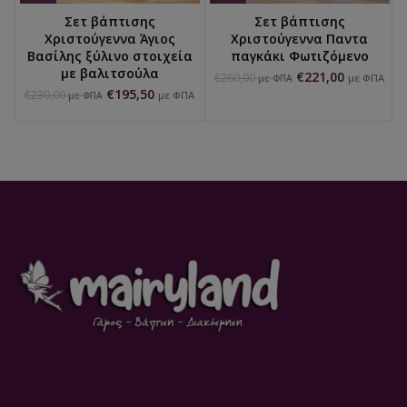
Σετ βάπτισης
Σετ βάπτισης
Χριστούγεννα Άγιος
Χριστούγεννα Παντα
Βασίλης ξύλινο στοιχεία
παγκάκι Φωτιζόμενο
με βαλιτσούλα
€
221,00
€
260,00
με ΦΠΑ
με ΦΠΑ
€
195,50
€
230,00
με ΦΠΑ
με ΦΠΑ