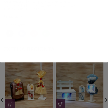
Κατηγορίες:
Βάπτιση αγόρι
,
Βαπτιστικά
,
Λαδόπανα Bellissimo
,
Λαδόπανα για αγοράκι
,
Πακέτα βάπτισης Bellissimo
Ετικέτα:
Λαδόπανα
Κοινοποιήστε:
ΣΧΕΤΙΚΆ ΠΡΟΪΌΝΤΑ