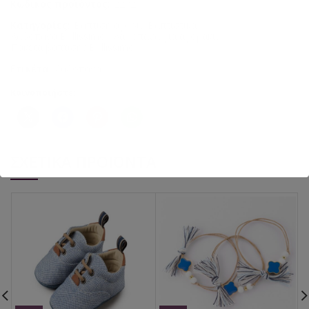
Κωδικός προϊόντος:
2272
Κατηγορίες:
Βάπτιση αγόρι
,
Βαπτιστικά
,
Λαδόπανα Bellissimo
,
Λαδόπανα για αγοράκι
,
Πακέτα βάπτισης Bellissimo
Ετικέτα:
Λαδόπανα
Κοινοποιήστε:
ΣΧΕΤΙΚΆ ΠΡΟΪΌΝΤΑ