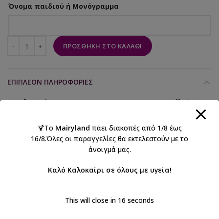
Όνομα παιδιού ή Μονόγραμμα
ΠΡΟΣΘΉΚΗ ΣΤΟ ΚΑΛΆΘΙ
ΕΠΙΠΛΈΟΝ ΠΛΗΡΟΦΟΡΊΕΣ
Σχεδιαστής
Bellissimo
Θέμα
Διάστημα
🍹Το
Mairyland
πάει διακοπές από 1/8 έως
16/8.Όλες οι παραγγελίες θα εκτελεστούν με το
άνοιγμά μας.
ΑΞΙΟΛΟΓΉΣΕΙΣ (0)
Καλό Καλοκαίρι σε όλους με υγεία!
ΑΠΟΣΤΟΛΉ & ΠΑΡΆΔΟΣΗ
This will close in
16
seconds