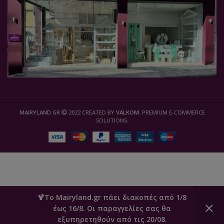
MAIRYLAND.GR
2022 CREATED BY
VALKOM
. PREMIUM E-COMMERCE
SOLUTIONS.
🍹Το Mairyland.gr πάει διακοπές από 1/8
έως 16/8. Οι παραγγελίες σας θα
0
εξυπηρετηθούν από τις 20/08.
Καλάθι
Ο Λογαριασμός μου