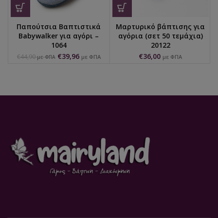
Παπούτσια Βαπτιστικά
Μαρτυρικό βάπτισης για
Babywalker για αγόρι –
αγόρια (σετ 50 τεμάχια)
1064
20122
€
39,96
€
36,00
€
44,90
με ΦΠΑ
με ΦΠΑ
με ΦΠΑ