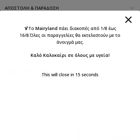
ΑΠΟΣΤΟΛΉ & ΠΑΡΆΔΟΣΗ
Κωδικός προϊόντος:
122819
🍹Το
Mairyland
πάει διακοπές από 1/8 έως
16/8.Όλες οι παραγγελίες θα εκτελεστούν με το
Κατηγορίες:
Βάπτιση αγόρι
,
Βαπτιστικά
,
Λαδόπανα 2024 NEW LIFE
,
Λαδόπανα για αγοράκι
άνοιγμά μας.
Ετικέτα:
Λαδόπανα
Καλό Καλοκαίρι σε όλους με υγεία!
Κοινοποιήστε:
This will close in
14
seconds
ΣΧΕΤΙΚΆ ΠΡΟΪΌΝΤΑ