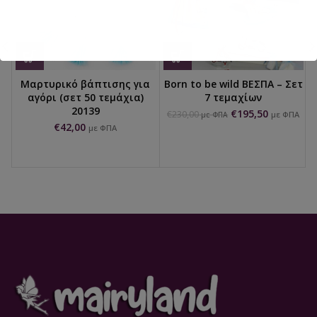
Μαρτυρικό βάπτισης για
Born to be wild ΒΕΣΠΑ – Σετ
αγόρι (σετ 50 τεμάχια)
7 τεμαχίων
20139
€
195,50
€
230,00
με ΦΠΑ
με ΦΠΑ
€
42,00
με ΦΠΑ