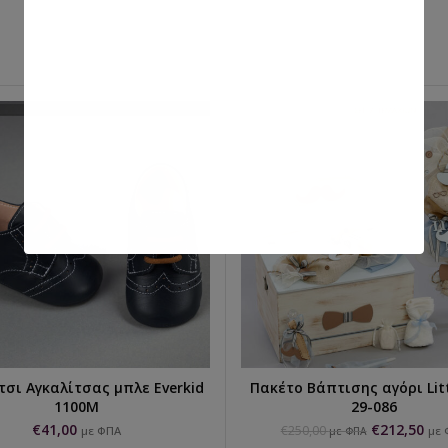
σι Αγκαλίτσας μπλε Everkid
Πακέτο Βάπτισης αγόρι Lit
ΕΠΙΛΟΓΉ...
ΠΡΟΣΘΉΚΗ ΣΤΟ ΚΑΛΆΘ
1100M
29-086
€
41,00
€
212,50
€
250,00
με ΦΠΑ
με 
με ΦΠΑ