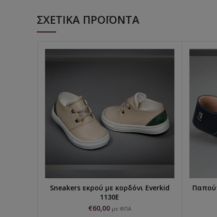
ΣΧΕΤΙΚΆ ΠΡΟΪΌΝΤΑ
Sneakers εκρού με κορδόνι Everkid
Παπούτ
ΕΠΙΛΟΓΉ...
1130E
€
60,00
με ΦΠΑ