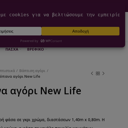
0
ΕΊΣΟΔΟΣ / ΕΓΓΡΑΦΉ
€
0,00
ΠΆΣΧΑ
ΒΡΕΦΙΚΌ
πτιστικά
Βάπτιση αγόρι
όπανα αγόρι New Life
α αγόρι New Life
ρή φάσα σε γκρι χρώμα, διαστάσεων 1,40m x 0,80m. Η