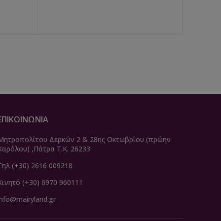
ΕΠΙΚΟΙΝΩΝΙΑ
Μητροπολίτου Δερκών 2 & 28ης Οκτωβρίου (πρώην
Καρόλου) ,Πάτρα Τ.Κ. 26233
Τηλ (+30) 2616 009218
Κινητό (+30) 6970 960111
info@mairyland.gr