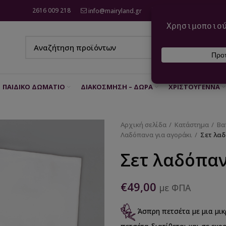
2616 009 218
info@mairyland.gr
6970 960 111
ΠΑΙΔΙΚΌ ΔΩΜΆΤΙΟ
ΔΙΑΚΌΣΜΗΣΗ – ΔΏΡΑ
ΧΡΙΣΤΟΎΓΕΝΝΑ
Αρχική σελίδα
Κατάστημα
Βα
Λαδόπανα για αγοράκι
Σετ λαδ
Σετ λαδόπαν
€
49,00
με ΦΠΑ
Άσπρη πετσέτα με μια μικ