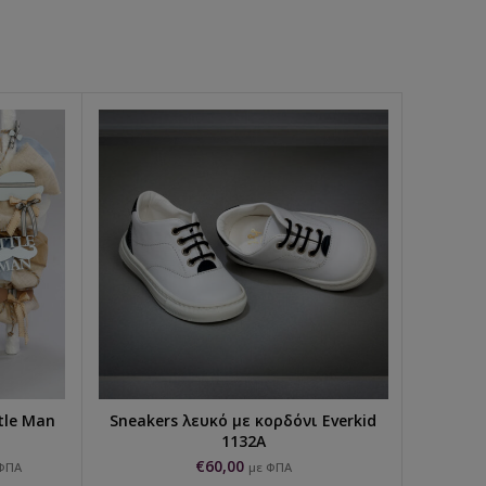
tle Man
Sneakers λευκό με κορδόνι Everkid
Σετ 
Ι
ΕΠΙΛΟΓΉ...
1132A
€
60,00
ΦΠΑ
με ΦΠΑ
€