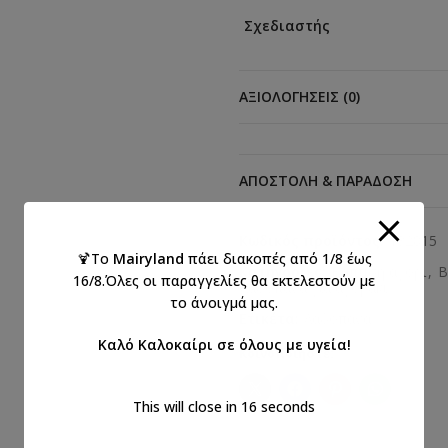
Σχεδιαστής
ΑΞΙΟΛΟΓΉΣΕΙΣ (0)
ΑΠΟΣΤΟΛΉ & ΠΑΡΆΔΟΣΗ
Κωδικός προϊόντος:
132815
🍹Το
Mairyland
πάει διακοπές από 1/8 έως
Κατηγορίες:
Βάπτιση αγόρι
,
Β
16/8.Όλες οι παραγγελίες θα εκτελεστούν με
Λαδόπανα για αγοράκι
το άνοιγμά μας.
Ετικέτα:
Λαδόπανα
Καλό Καλοκαίρι σε όλους με υγεία!
Κοινοποιήστε:
This will close in
16
seconds