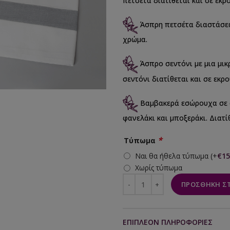
πετσέτα διατίθεται και σε εκ
Άσπρη πετσέτα διαστάσεων
χρώμα.
Άσπρο σεντόνι με μια μικ
σεντόνι διατίθεται και σε εκ
Βαμβακερά εσώρουχα σε 
φανελάκι και μποξεράκι. Διατί
*
Τύπωμα
Ναι θα ήθελα τύπωμα
(+
€
15
Χωρίς τύπωμα
ΠΡΟΣΘΉΚΗ ΣΤ
ΕΠΙΠΛΈΟΝ ΠΛΗΡΟΦΟΡΊΕΣ