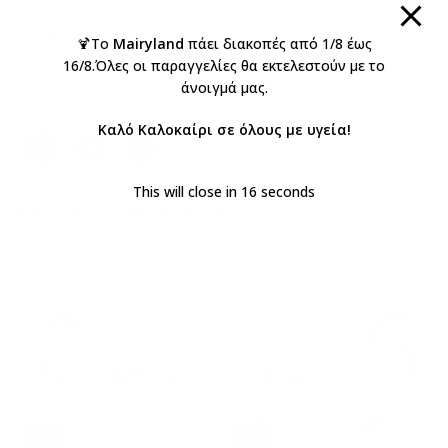
Κατηγορίες:
Βάπτιση αγόρι
,
Βαπτιστικά
,
🍹Το
Mairyland
πάει διακοπές από 1/8 έως
Λαδόπανα για αγοράκι
16/8.Όλες οι παραγγελίες θα εκτελεστούν με το
Ετικέτα:
Λαδόπανα
άνοιγμά μας.
Κοινοποιήστε:
Καλό Καλοκαίρι σε όλους με υγεία!
This will close in
16
seconds
ΣΧΕΤΙΚΆ ΠΡΟΪΌΝΤΑ