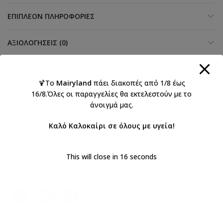
ΕΠΙΠΛΈΟΝ ΠΛΗΡΟΦΟΡΊΕΣ
ΑΞΙΟΛΟΓΉΣΕΙΣ (0)
🍹Το
Mairyland
πάει διακοπές από 1/8 έως
ΑΠΟΣΤΟΛΉ & ΠΑΡΆΔΟΣΗ
16/8.Όλες οι παραγγελίες θα εκτελεστούν με το
άνοιγμά μας.
Κωδικός προϊόντος:
23192
Καλό Καλοκαίρι σε όλους με υγεία!
Κατηγορίες:
Βαπτιστικά
,
Μαρτυρικά
,
Μαρτυρικά Αφήτεχνο 2023 Νέα
,
Μαρτυρικά βάπτισης για Αγόρια
This will close in
16
seconds
Ετικέτες:
μαρτυρικά
,
Μπεγλέρι
Κοινοποιήστε: