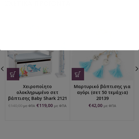
ΣΧΕΤΙΚΆ ΠΡΟΪΌΝΤΑ
Χειροποίητο
Μαρτυρικό βάπτισης για
ολοκληρωμένο σετ
αγόρι (σετ 50 τεμάχια)
βάπτισης Baby Shark 2121
20139
€
119,00
€
42,00
€
140,00
με ΦΠΑ
με ΦΠΑ
με ΦΠΑ