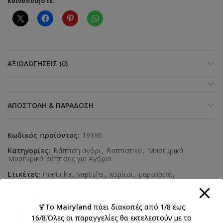
Κοινοποιήστε:
ΑΞΙΟΛΟΓΉΣΕΙΣ (0)
ΑΠΟΣΤΟΛΉ & ΠΑΡΆΔΟΣΗ
Κωδικός προϊόντος:
19186
Κατηγορίες:
Βάπτιση αγόρι
,
Βαπτιστικά
,
Μαρτυρικά
,
Μαρτυρικά βάπτισης για Αγόρια
Ετικέτες:
martirika
,
vaptishs
,
κορίτσι
,
μαρτυρικά
,
Μαρτυρικά Βάπτισης
Κοινοποιήστε:
🍹Το
Mairyland
πάει διακοπές από 1/8 έως
16/8.Όλες οι παραγγελίες θα εκτελεστούν με το