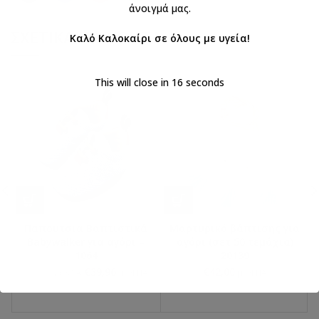
άνοιγμά μας.
ΣΧΕΤΙΚΆ ΠΡΟΪΌΝΤΑ
Καλό Καλοκαίρι σε όλους με υγεία!
This will close in
16
seconds
Παπούτσια Βαπτιστικά
Μαρτυρικό βάπτισης για
Babywalker για αγόρι –
αγόρι (σετ 50 τεμάχια)
1064
20139
€
39,96
€
42,00
€
44,90
με ΦΠΑ
με ΦΠΑ
με ΦΠΑ