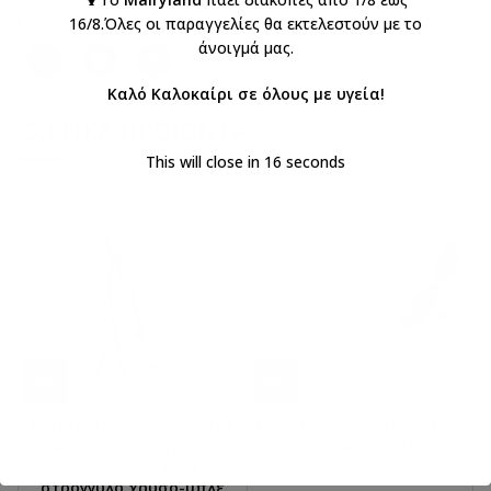
Κοινοποιήστε:
16/8.Όλες οι παραγγελίες θα εκτελεστούν με το
άνοιγμά μας.
Καλό Καλοκαίρι σε όλους με υγεία!
ΣΧΕΤΙΚΆ ΠΡΟΪΌΝΤΑ
This will close in
16
seconds
Μαρτυρικά Βάπτισης Για
Μαρτυρικό βάπτισης (σετ
Αγόρια με επίχρυσο
50 τεμάχια) 20135
σταυρό και μάτι
€
39,00
με ΦΠΑ
στρογγυλό χρυσό-μπλε