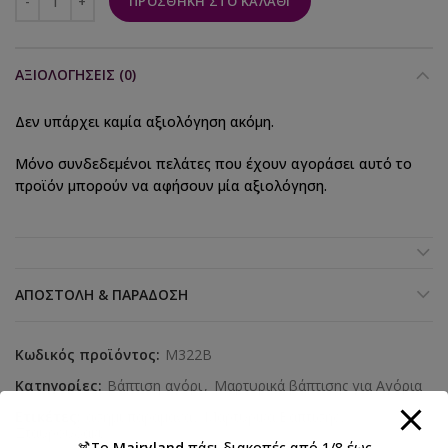
ΠΡΟΣΘΉΚΗ ΣΤΟ ΚΑΛΆΘΙ
ΑΞΙΟΛΟΓΉΣΕΙΣ (0)
Δεν υπάρχει καμία αξιολόγηση ακόμη.
Μόνο συνδεδεμένοι πελάτες που έχουν αγοράσει αυτό το
προϊόν μπορούν να αφήσουν μία αξιολόγηση.
ΑΠΟΣΤΟΛΉ & ΠΑΡΆΔΟΣΗ
Κωδικός προϊόντος:
M322B
Κατηγορίες:
Βάπτιση αγόρι
,
Μαρτυρικά βάπτισης για Αγόρια
Ετικέτες:
ασημί παραμάνα
,
Μαρτυρικά Βάπτισης
,
Σταυρουδάκι
🍹Το
Mairyland
πάει διακοπές από 1/8 έως