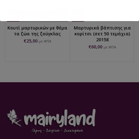
Κουτί μαρτυρικών με θέμα
Μαρτυρικά βάπτισης για
τα ζώα της ζούγκλας
κορίτσι (σετ 50 τεμάχια)
20158
€
25,00
με ΦΠΑ
€
60,00
με ΦΠΑ