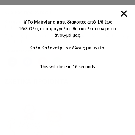
Κωδικός προϊόντος:
Π056
Κατηγορίες:
Kymi 2023
,
Βάπτιση αγόρι
,
Βαπτιστικά
,
🍹Το
Mairyland
πάει διακοπές από 1/8 έως
Μαρτυρικά
,
Μαρτυρικά βάπτισης για Αγόρια
16/8.Όλες οι παραγγελίες θα εκτελεστούν με το
άνοιγμά μας.
Ετικέτες:
μαρτυρικά
,
Μαρτυρικά αγόρια
,
Μαρτυρικά Βάπτισης
,
Μαρτυρικό αγόρια
Καλό Καλοκαίρι σε όλους με υγεία!
Κοινοποιήστε:
This will close in
16
seconds
ΣΧΕΤΙΚΆ ΠΡΟΪΌΝΤΑ