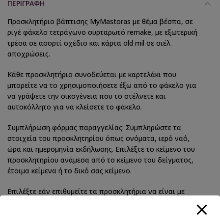
ΠΕΡΙΓΡΑΦΉ
Προσκλητήριο βάπτισης MyMastoras με θέμα βέσπα, σε
ριγέ φάκελο τετράγωνο συρταρωτό remake, με εξωτερική
τρέσα σε ασορτί σχέδιο και κάρτα old mil σε σιέλ
αποχρώσεις.
Κάθε προσκλητήριο συνοδεύεται με καρτελάκι που
μπορείτε να το χρησιμοποιήσετε έξω από το φάκελο για
να γράψετε την οικογένεια που το στέλνετε και
αυτοκόλλητο για να κλείσετε το φάκελο.
Συμπλήρωση φόρμας παραγγελίας: Συμπληρώστε τα
στοιχεία του προσκλητηρίου όπως ονόματα, ιερό ναό,
ώρα και ημερομηνία εκδήλωσης. Επιλέξτε το κείμενο του
προσκλητηρίου ανάμεσα από το κείμενο του δείγματος,
έτοιμα κείμενα ή το δικό σας κείμενο.
Επιλέξτε εάν επιθυμείτε τα προσκλητήρια να είναι με
τραπέζι ή χωρίς τραπέζι. Στη
συνέχεια, στην επιλογή με τραπέζι, γράψτε τον τόπο