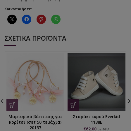
Κοινοποιήστε:
ΣΧΕΤΙΚΆ ΠΡΟΪΌΝΤΑ
Μαρτυρικό βάπτισης για
Σταράκι εκρού Everkid
κορίτσι (σετ 50 τεμάχια)
1138E
20137
€
62,00
με ΦΠΑ