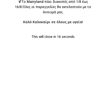
🍹Το
Mairyland
πάει διακοπές από 1/8 έως
δεξίωσης, τα τηλέφωνά σας για ενημέρωση και
16/8.Όλες οι παραγγελίες θα εκτελεστούν με το
συμπληρώστε τον αριθμό των
άνοιγμά μας.
τεμαχίων που θέλετε να είναι με τραπέζι. Τέλος, εάν
επιθυμείτε μπορείτε να συμπληρώσετε λίστα δώρων.
Καλό Καλοκαίρι σε όλους με υγεία!
Στο τελικό σύνολο της παραγγελίας σας προστίθεται το
κόστος εκτύπωσης επιλέγοντας ένα από τα παρακάτω:
This will close in
15
seconds
Απλή εκτύπωση: 20€
Μεταλοτυπία: 95€
Ανάγλυφο μελάνι: 105€
Γκοφρέ: 120€
Με την ολοκλήρωση της παραγγελίας, σας αποστέλλεται η
μακέτα του προσκλητηρίου με τα δικά σας στοιχεία στο e-
mail σας εντός 3 εργάσιμων
ημερών.
Ο χρόνος παράδοσης των προσκλητηρίων είναι 7-10
εργάσιμες μέρες.