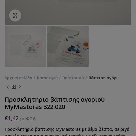
Κάντε κλικ για να μεγεθύνετε
Αρχική σελίδα
Κατάστημα
Βαπτιστικά
Βάπτιση αγόρι
Προσκλητήριο βάπτισης αγοριού
MyMastoras 322.020
€
1,42
με ΦΠΑ
Προσκλητήριο βάπτισης MyMastoras με θέμα βέσπα, σε ριγέ
φάκελο τετράγωνο συρταρωτό remake, με εξωτερική τρέσα