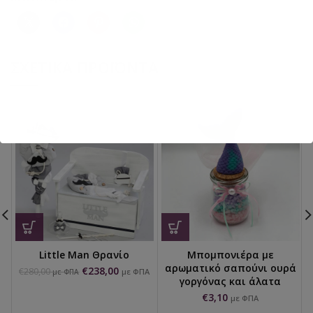
ΣΧΕΤΙΚΆ ΠΡΟΪΌΝΤΑ
Little Man Θρανίο
Μπομπονιέρα με
αρωματικό σαπούνι ουρά
€
238,00
€
280,00
με ΦΠΑ
με ΦΠΑ
γοργόνας και άλατα
€
3,10
με ΦΠΑ