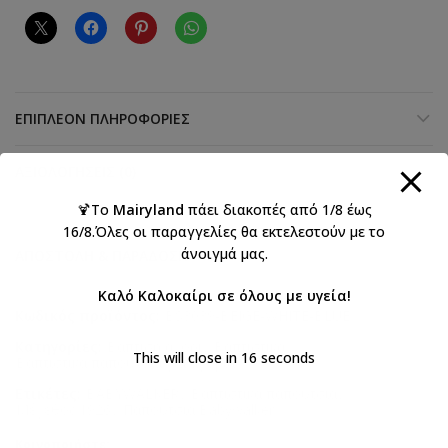
ΕΠΙΠΛΈΟΝ ΠΛΗΡΟΦΟΡΊΕΣ
ΑΞΙΟΛΟΓΉΣΕΙΣ (0)
🍹Το
Mairyland
πάει διακοπές από 1/8 έως
16/8.Όλες οι παραγγελίες θα εκτελεστούν με το
άνοιγμά μας.
ΑΠΟΣΤΟΛΉ & ΠΑΡΆΔΟΣΗ
Καλό Καλοκαίρι σε όλους με υγεία!
Κωδικός προϊόντος:
BS3039-BEIGE-WHITE-BLUE
Κατηγορίες:
Βάπτιση αγόρι
,
Βαπτιστικά
,
This will close in
16
seconds
Βαπτιστικά παπούτσια για αγόρια
Ετικέτες:
BABYWALKER
,
Βαπτιστικά παπούτσια
,
Μέγεθος 1926
,
Παπούτσια Babywalker
Κοινοποιήστε: