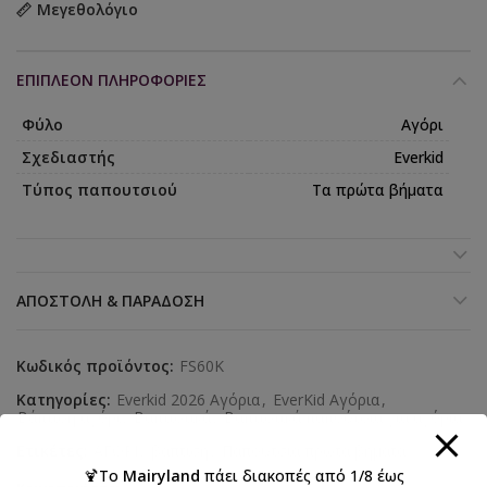
Μεγεθολόγιο
ΕΠΙΠΛΈΟΝ ΠΛΗΡΟΦΟΡΊΕΣ
Φύλο
Αγόρι
Σχεδιαστής
Everkid
Τύπος παπουτσιού
Τα πρώτα βήματα
ΑΠΟΣΤΟΛΉ & ΠΑΡΆΔΟΣΗ
Κωδικός προϊόντος:
FS60K
Κατηγορίες:
Everkid 2026 Αγόρια
,
EverKid Αγόρια
,
Βάπτιση αγόρι
,
Βαπτιστικά
,
Βαπτιστικά παπούτσια για αγόρια
Ετικέτες:
ΑΓΟΡΙ
,
βάπτιση
,
Παπούτσια πρώτα βήματα
🍹Το
Mairyland
πάει διακοπές από 1/8 έως