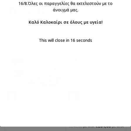
Κοινοποιήστε:
16/8.Όλες οι παραγγελίες θα εκτελεστούν με το
άνοιγμά μας.
Καλό Καλοκαίρι σε όλους με υγεία!
ΣΧΕΤΙΚΆ ΠΡΟΪΌΝΤΑ
This will close in
16
seconds
Πακέτο Βάπτισης
Πακέτο βάπτισης κορίτσι
Πρίγκηπας Κορώνα 29-082
με θέμα πολύχρωμη
πεταλούδα 29-131
€
204,00
€
240,00
με ΦΠΑ
με ΦΠΑ
€
204,00
€
240,00
με ΦΠΑ
με ΦΠΑ