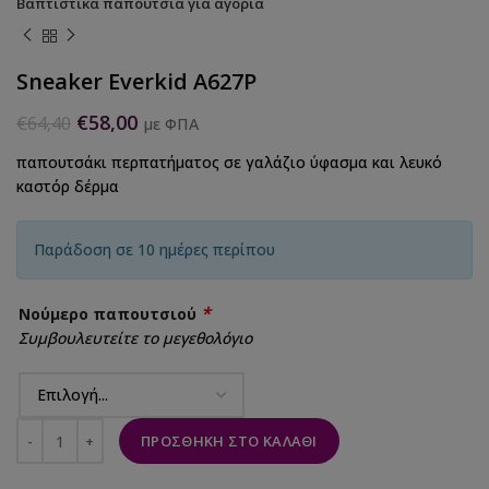
Βαπτιστικά παπούτσια για αγόρια
Sneaker Everkid A627P
€
58,00
€
64,40
με ΦΠΑ
παπουτσάκι περπατήματος σε γαλάζιο ύφασμα και λευκό
καστόρ δέρμα
Παράδοση σε 10 ημέρες περίπου
*
Νούμερο παπουτσιού
Συμβουλευτείτε το μεγεθολόγιο
ΠΡΟΣΘΉΚΗ ΣΤΟ ΚΑΛΆΘΙ