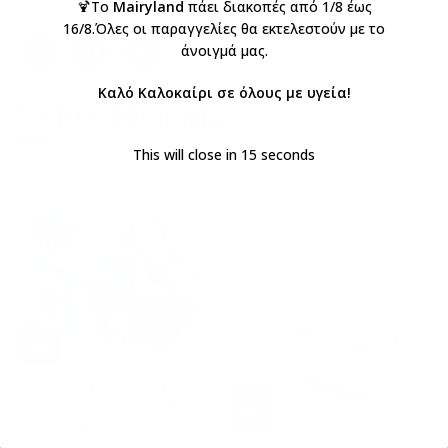
🍹Το
Mairyland
πάει διακοπές από 1/8 έως
Κοινοποιήστε:
16/8.Όλες οι παραγγελίες θα εκτελεστούν με το
άνοιγμά μας.
Καλό Καλοκαίρι σε όλους με υγεία!
ΣΧΕΤΙΚΆ ΠΡΟΪΌΝΤΑ
This will close in
15
seconds
Σετ βάπτισης ναυτικό με
καραβάκι και φάρο (μπλε
κόκκινο) 10-291
€
229,50
Πακέτο βάπτισης κορώνα
€
270,00
με ΦΠΑ