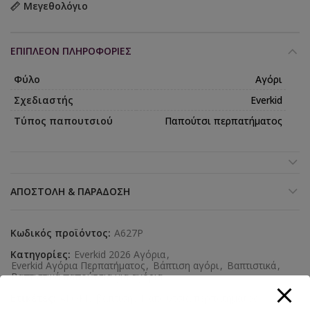
Μεγεθολόγιο
ΕΠΙΠΛΈΟΝ ΠΛΗΡΟΦΟΡΊΕΣ
Φύλο
Αγόρι
Σχεδιαστής
Everkid
Τύπος παπουτσιού
Παπούτσι περπατήματος
ΑΠΟΣΤΟΛΉ & ΠΑΡΆΔΟΣΗ
Κωδικός προϊόντος:
A627P
Κατηγορίες:
Everkid 2026 Αγόρια
,
Everkid Αγόρια Περπατήματος
,
Βάπτιση αγόρι
,
Βαπτιστικά
,
Βαπτιστικά παπούτσια για αγόρια
Ετικέτες:
ΑΓΟΡΙ
,
βάπτιση
,
Παπούτσια περπατήματος