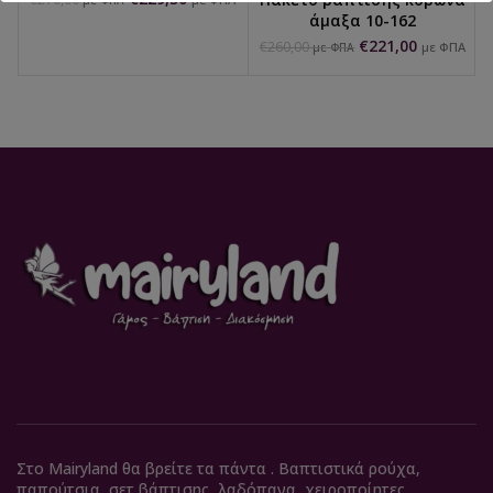
με ΦΠΑ
άμαξα 10-162
€
221,00
€
260,00
με ΦΠΑ
με ΦΠΑ
Στο Mairyland θα βρείτε τα πάντα . Βαπτιστικά ρούχα,
παπούτσια, σετ βάπτισης, λαδόπανα, χειροποίητες