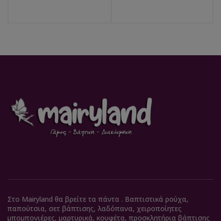
Στο Mairyland θα βρείτε τα πάντα . Βαπτιστικά ρούχα,
παπούτσια, σετ βάπτισης, λαδόπανα, χειροποίητες
μπομπονιέρες, μαρτυρικά, κουφέτα, προσκλητήρια βάπτισης