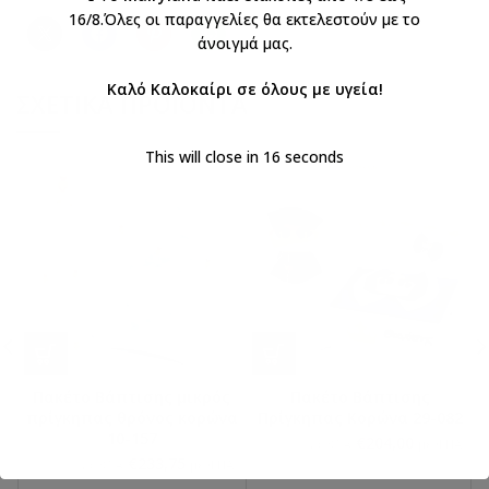
16/8.Όλες οι παραγγελίες θα εκτελεστούν με το
άνοιγμά μας.
Καλό Καλοκαίρι σε όλους με υγεία!
ΣΧΕΤΙΚΆ ΠΡΟΪΌΝΤΑ
This will close in
16
seconds
Πακέτο Βάπτισης μικρός
Πακέτο Βάπτισης
πρίγκηπας θρόνος κορώνα
Πρίγκηπας Κορώνα 29-082
10-157
€
204,00
€
240,00
με ΦΠΑ
με ΦΠΑ
€
233,75
€
275,00
με ΦΠΑ
με ΦΠΑ