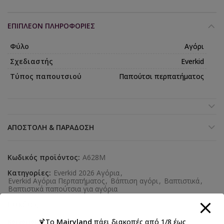
ΕΠΙΠΛΈΟΝ ΠΛΗΡΟΦΟΡΊΕΣ
Φύλο
Αγόρι
Σχεδιαστής
Everkid
Τύπος παπουτσιού
Παπούτσι περπατήματος
ΑΠΟΣΤΟΛΉ & ΠΑΡΆΔΟΣΗ
Κωδικός προϊόντος:
A628M
Κατηγορίες:
Everkid 2026 Αγόρια
,
Everkid Αγόρια Περπατήματος
,
Βάπτιση αγόρι
,
Βαπτιστικά
,
Βαπτιστικά παπούτσια για αγόρια
Ετικέτες:
ΑΓΟΡΙ
,
βάπτιση
,
Παπούτσια περπατήματος
🍹Το
Mairyland
πάει διακοπές από 1/8 έως
Κοινοποιήστε: