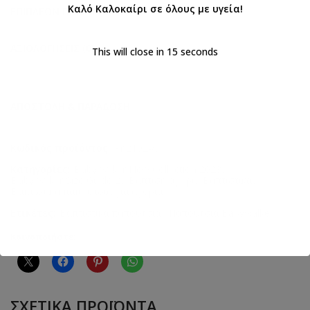
Καλό Καλοκαίρι σε όλους με υγεία!
ΕΠΙΠΛΈΟΝ ΠΛΗΡΟΦΟΡΊΕΣ
ΑΞΙΟΛΟΓΉΣΕΙΣ (0)
This will close in
14
seconds
ΑΠΟΣΤΟΛΉ & ΠΑΡΆΔΟΣΗ
Κωδικός προϊόντος:
Pri2102-Λ
Κατηγορίες:
Babywalker New Collection 2023
,
Babywalker Size Guide 2
,
Βάπτιση αγόρι
,
Βαπτιστικά
,
Βαπτιστικά παπούτσια για αγόρια
Ετικέτες:
Βαπτιστικά παπούτσια
,
Παπούτσια Babywalker
Κοινοποιήστε:
ΣΧΕΤΙΚΆ ΠΡΟΪΌΝΤΑ