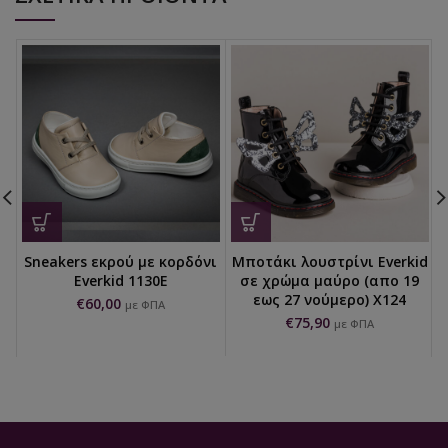
Sneakers εκρού με κορδόνι
Μποτάκι λουστρίνι Everkid
Everkid 1130E
σε χρώμα μαύρο (απο 19
εως 27 νούμερο) X124
€
60,00
με ΦΠΑ
€
75,90
με ΦΠΑ