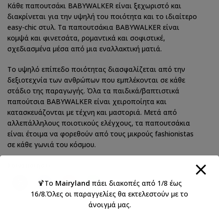
Κάθε παπουτσάκι BABYWALKER είναι ξεχωριστό και
διακρίνεται για την υψηλή του ποιότητα και το ιδιαίτερο
easy-chic στυλ. Τα παπουτσάκια BABYWALKER είναι
κομψά και φινετσάτα, ρομαντικά και σοφιστικέ,
σχεδιασμένα μέσα από μια εναλλακτική ματιά.
Το υψηλό επίπεδο ποιότητας διασφαλίζεται από την
δεξιοτεχνία των ανθρώπων που εμπλέκονται σε κάθε
στάδιο της παραγωγής. Όλα τα παιδικά/βαπτιστικά
παπούτσια BABYWALKER είναι χειροποίητα και
κατασκευάζονται με τέχνη και μαστοριά. Μετά από
αλλεπάλληλους ποιοτικούς ελέγχους, τα παπουτσάκια
είναι έτοιμα να φορεθούν από τους μικρούς fashionistas
σε κάθε γωνιά του κόσμου.
Κοινοποιήστε:
🍹Το
Mairyland
πάει διακοπές από 1/8 έως
16/8.Όλες οι παραγγελίες θα εκτελεστούν με το
άνοιγμά μας.