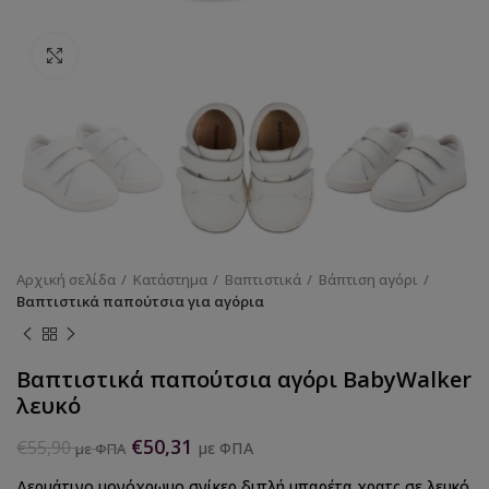
Κάντε κλικ για να μεγεθύνετε
Αρχική σελίδα
Κατάστημα
Βαπτιστικά
Βάπτιση αγόρι
Βαπτιστικά παπούτσια για αγόρια
Βαπτιστικά παπούτσια αγόρι BabyWalker
λευκό
€
50,31
€
55,90
με ΦΠΑ
με ΦΠΑ
Δερμάτινο μονόχρωμο σνίκερ διπλή μπαρέτα χρατς σε λευκό