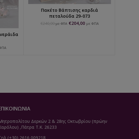
Πακέτο Βάπτισης καρδιά
Πα
ΕΠΙΛΟΓΉ...
πεταλούδα 29-073
€
204,00
€
240,00
με ΦΠΑ
με ΦΠΑ
 νεράιδα
ΦΠΑ
ΕΠΙΚΟΙΝΩΝΙΑ
Μητροπολίτου Δερκών 2 & 28ης Οκτωβρίου (πρώην
Καρόλου) ,Πάτρα Τ.Κ. 26233
Τηλ (+30) 2616 009218