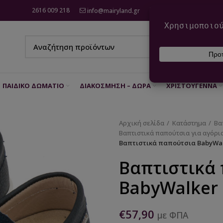
2616 009 218
info@mairyland.gr
6970 960 111
ΠΑΙΔΙΚΌ ΔΩΜΆΤΙΟ
ΔΙΑΚΌΣΜΗΣΗ – ΔΏΡΑ
ΧΡΙΣΤΟΎΓΕΝΝΑ
Αρχική σελίδα
Κατάστημα
Βα
Βαπτιστικά παπούτσια για αγόρι
Βαπτιστικά παπούτσια BabyWal
Βαπτιστικά
BabyWalker
€
57,90
με ΦΠΑ