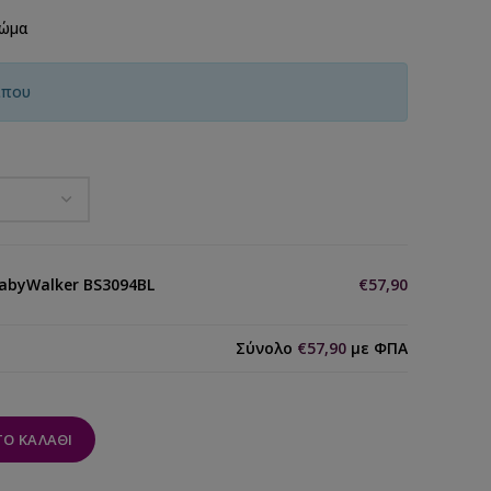
ρώμα
ίπου
abyWalker BS3094BL
€57,90
Σύνολο
€57,90
με ΦΠΑ
Ο ΚΑΛΆΘΙ