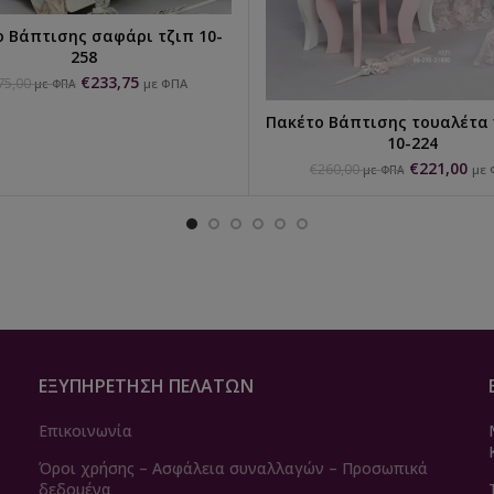
 Βάπτισης σαφάρι τζιπ 10-
ΕΠΙΛΟΓΉ...
258
€
233,75
75,00
με ΦΠΑ
με ΦΠΑ
Πακέτο Βάπτισης τουαλέτα
ΕΠΙΛΟΓΉ...
10-224
€
221,00
€
260,00
με 
με ΦΠΑ
ΕΞΥΠΗΡΈΤΗΣΗ ΠΕΛΑΤΏΝ
Επικοινωνία
Όροι χρήσης – Ασφάλεια συναλλαγών – Προσωπικά
δεδομένα