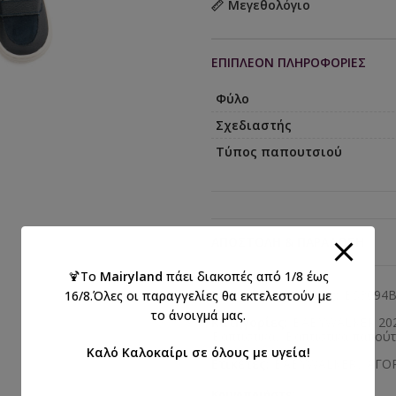
Μεγεθολόγιο
ΕΠΙΠΛΈΟΝ ΠΛΗΡΟΦΟΡΊΕΣ
Φύλο
Σχεδιαστής
Τύπος παπουτσιού
ΑΠΟΣΤΟΛΉ & ΠΑΡΆΔΟΣΗ
🍹Το
Mairyland
πάει διακοπές από 1/8 έως
Κωδικός προϊόντος:
BS3094
16/8.Όλες οι παραγγελίες θα εκτελεστούν με
το άνοιγμά μας.
Κατηγορίες:
BABYWALKER 202
Βαπτιστικά
,
Βαπτιστικά παπούτ
Καλό Καλοκαίρι σε όλους με υγεία!
Ετικέτες:
BABYWALKER
,
ΑΓΟΡ
Κοινοποιήστε: