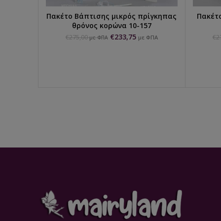
Πακέτο Βάπτισης μικρός πρίγκηπας
Πακέτο
ΕΠΙΛΟΓΉ...
θρόνος κορώνα 10-157
€
233,75
€
275,00
€
2
με ΦΠΑ
με ΦΠΑ