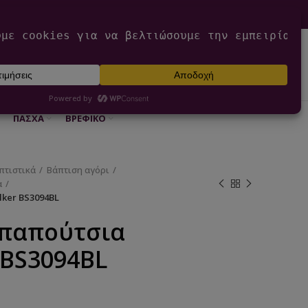
0
ΕΊΣΟΔΟΣ / ΕΓΓΡΑΦΉ
€
0,00
ΠΆΣΧΑ
ΒΡΕΦΙΚΌ
πτιστικά
Βάπτιση αγόρι
α
ker BS3094BL
 παπούτσια
 BS3094BL