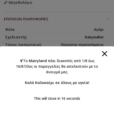
Μεγεθολόγιο
ΕΠΙΠΛΈΟΝ ΠΛΗΡΟΦΟΡΊΕΣ
Φύλο
Αγόρι
Σχεδιαστής
Babywalker
Τύπος παπουτσιού
Παπούτσι περπατήματος
🍹Το
Mairyland
πάει διακοπές από 1/8 έως
16/8.Όλες οι παραγγελίες θα εκτελεστούν με το
ΑΠΟΣΤΟΛΉ & ΠΑΡΆΔΟΣΗ
άνοιγμά μας.
Καλό Καλοκαίρι σε όλους με υγεία!
Κωδικός προϊόντος:
BS3095BM
Κατηγορίες:
BABYWALKER 2026 Αγόρι
,
Babywalker Size Guide 4
,
Βάπτιση αγόρι
,
Βαπτιστικά
,
This will close in
16
seconds
Βαπτιστικά παπούτσια για αγόρια
Ετικέτες:
BABYWALKER
,
ΑΓΟΡΙ
,
βάπτιση
,
Παπούτσια περπατήματος