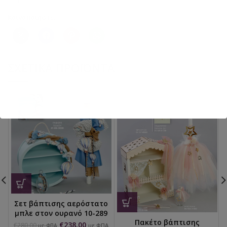
Κοινοποιήστε:
ΣΧΕΤΙΚΆ ΠΡΟΪΌΝΤΑ
Σετ βάπτισης αερόστατο
μπλε στον ουρανό 10-289
Πακέτο βάπτισης
€
238,00
€
280,00
με ΦΠΑ
με ΦΠΑ