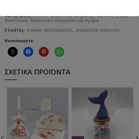
Κωδικός προϊόντος:
Α333Β
Κατηγορίες:
Everkid Αγόρια Περπατήματος
,
Βάπτιση αγόρι
,
Βαπτιστικά
,
Βαπτιστικά παπούτσια για αγόρια
Ετικέτες:
Sneaker περπατήματος
,
Βαπτιστικό παπούτσι
Κοινοποιήστε:
ΣΧΕΤΙΚΆ ΠΡΟΪΌΝΤΑ