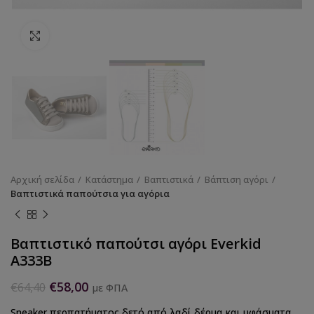
Κάντε κλικ για να μεγεθύνετε
Αρχική σελίδα
Κατάστημα
Βαπτιστικά
Βάπτιση αγόρι
Βαπτιστικά παπούτσια για αγόρια
Βαπτιστικό παπούτσι αγόρι Everkid
Α333Β
€
58,00
€
64,40
με ΦΠΑ
Sneaker περπατήματος δετό από λαδί δέρμα και υφάσματα