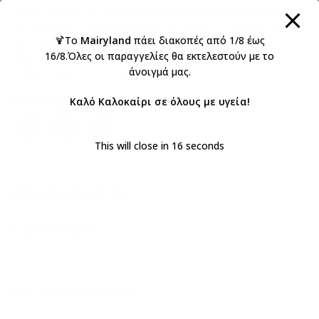
Ελένη, Ιωάννα και Βασιλική Σουρούδη διατηρούν μια από
τις ελάχιστες, πλέον, ελληνικές βιοτεχνίες παπουτσιών,
που συνεχίζει, με αγάπη, να ανταποκρίνεται σε όλες τις
🍹Το
Mairyland
πάει διακοπές από 1/8 έως
νέες τάσεις της εποχής στο παιδικό υπόδημα, μέσα από
16/8.Όλες οι παραγγελίες θα εκτελεστούν με το
αδιάκοπη έρευνα και τεχνογνωσία.
άνοιγμά μας.
Καλό Καλοκαίρι σε όλους με υγεία!
Κοινοποιήστε:
This will close in
15
seconds
ΕΠΙΠΛΈΟΝ ΠΛΗΡΟΦΟΡΊΕΣ
ΑΞΙΟΛΟΓΉΣΕΙΣ (0)
ΑΠΟΣΤΟΛΉ & ΠΑΡΆΔΟΣΗ