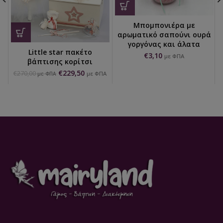
Μπομπονιέρα με
αρωματικό σαπούνι ουρά
γοργόνας και άλατα
Little star πακέτο
€
3,10
με ΦΠΑ
βάπτισης κορίτσι
€
229,50
€
270,00
με ΦΠΑ
με ΦΠΑ