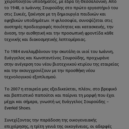
χειροποίητου υποδήματος, με έδρα τη Θεσσαλονίκη. Από
το 1948, ο Ιωάννης Σουρούδης στο πρώτο εργαστήριό του
στις Συκιές, ξεκίνησε με τη δημιουργία παιδικών και
εφηβικών υποδημάτων. Η φιλοσοφία, συνοψίζεται στις
αυστηρές προδιαγραφές ποιότητας και κατασκευής, την
άνεση, την αισθητική και την προσωπική φροντίδα κάθε
τεχνικής και διακοσμητικής λεπτομέρειας.
Το 1984 αναλαμβάνουν την σκυτάλη οι υιοί του Ιωάννη,
Ευάγγελος και Κωνσταντίνος Σουρούδης, προχωράνε
στην ανέγερση του νέου βιοτεχνικού κτιρίου της εταιρείας
και την εκσυγχρονίζουν με την προσθήκη νέου
τεχνολογικού εξοπλισμού.
Το 2007 η εταιρεία μας εξειδικεύεται, πλέον, στο βρεφικό
και βαπτιστικό παπούτσι και παίρνει τη μορφή που έχει
μέχρι και σήμερα, γνωστή ως Ευάγγελος Σουρούδης –
Everkid Shoes.
Συνεχίζοντας την παράδοση της οικογενειακής
επιχείρησης, η τρίτη γενιά της οικογένειας, οι αδερφές