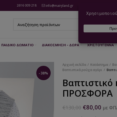
2616 009 218
info@mairyland.gr
6970 960 111
ΠΑΙΔΙΚΌ ΔΩΜΆΤΙΟ
ΔΙΑΚΌΣΜΗΣΗ – ΔΏΡΑ
ΧΡΙΣΤΟΎΓΕΝΝΑ
Αρχική σελίδα
Κατάστημα
Βα
Βαπτιστικά ρούχα αγόρι
Βαπτι
-38%
Βαπτιστικό 
ΠΡΟΣΦΟΡΑ
€
80,00
€
130,00
με ΦΠ