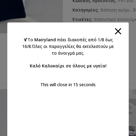
Κωδικός προϊόντος:
PR1300
Κατηγορίες:
Βάπτιση αγόρι
,
Β
Ετικέτες:
Βαπτιστικό Κοστούμ
Κοινοποιήστε:
🍹Το
Mairyland
πάει διακοπές από 1/8 έως
16/8.Όλες οι παραγγελίες θα εκτελεστούν με
το άνοιγμά μας.
Καλό Καλοκαίρι σε όλους με υγεία!
This will close in
14
seconds