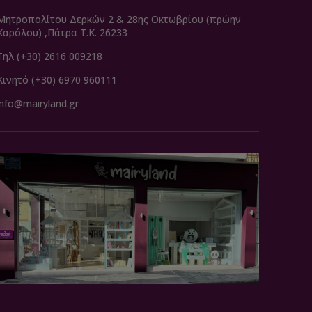
Μητροπολίτου Δερκών 2 & 28ης Οκτωβρίου (πρώην
Καρόλου) ,Πάτρα Τ.Κ. 26233
Τηλ (+30) 2616 009218
Κινητό (+30) 6970 960111
info@mairyland.gr