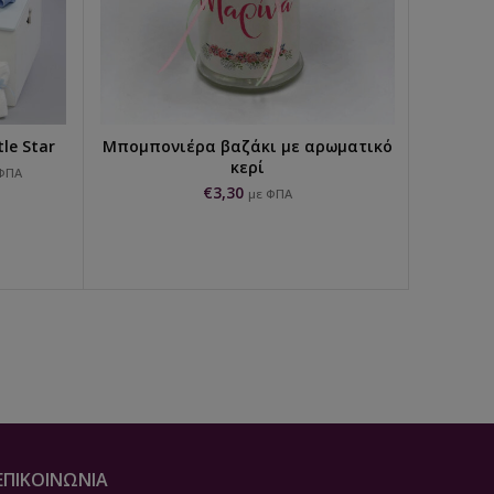
le Star
Μπομπονιέρα βαζάκι με αρωματικό
Σταρά
Ι
ΠΡΟΣΘΉΚΗ ΣΤΟ ΚΑΛΆΘΙ
κερί
ΦΠΑ
€
3,30
με ΦΠΑ
ΕΠΙΚΟΙΝΩΝΙΑ