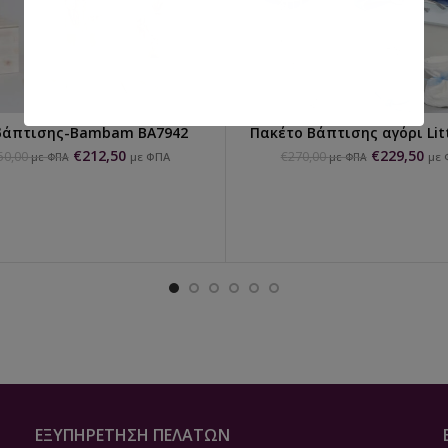
βάπτισης-Bambam ΒΑ7942
Πακέτο Βάπτισης αγόρι Litt
ΠΡΟΣΘΉΚΗ ΣΤΟ ΚΑΛΆΘΙ
ΠΡΟΣΘΉΚΗ ΣΤΟ ΚΑΛΆΘ
€
212,50
€
229,50
50,00
€
270,00
με ΦΠΑ
με 
με ΦΠΑ
με ΦΠΑ
ΕΞΥΠΗΡΈΤΗΣΗ ΠΕΛΑΤΏΝ