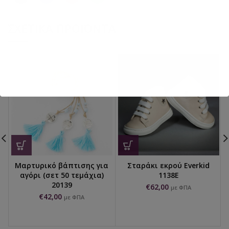
ΣΧΕΤΙΚΆ ΠΡΟΪΌΝΤΑ
Μαρτυρικό βάπτισης για
Σταράκι εκρού Everkid
αγόρι (σετ 50 τεμάχια)
1138E
20139
€
62,00
με ΦΠΑ
€
42,00
με ΦΠΑ