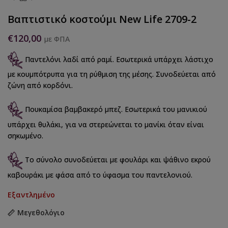
Βαπτιστικό κοστούμι New Life 2709-2
€
120,00
με ΦΠΑ
Παντελόνι λαδί από ραμί. Εσωτερικά υπάρχει λάστιχο
με κουμπότρυπα για τη ρύθμιση της μέσης. Συνοδεύεται από
ζώνη από κορδόνι.
Πουκαμίσα βαμβακερό μπεζ. Εσωτερικά του μανικιού
υπάρχει θυλάκι, για να στερεώνεται το μανίκι όταν είναι
σηκωμένο.
Το σύνολο συνοδεύεται με φουλάρι και ψάθινο εκρού
καβουράκι με φάσα από το ύφασμα του παντελονιού.
Εξαντλημένο
Μεγεθολόγιο