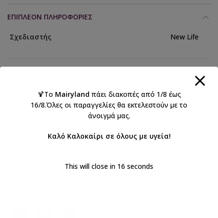
ΕΠΙΠΛΈΟΝ ΠΛΗΡΟΦΟΡΊΕΣ
Σχεδιαστής
New Life
ΑΞΙΟΛΟΓΉΣΕΙΣ (0)
🍹Το
Mairyland
πάει διακοπές από 1/8 έως
16/8.Όλες οι παραγγελίες θα εκτελεστούν με το
ΑΠΟΣΤΟΛΉ & ΠΑΡΆΔΟΣΗ
άνοιγμά μας.
Καλό Καλοκαίρι σε όλους με υγεία!
Κωδικός προϊόντος:
2709-2
Κατηγορίες:
New Life Συλλογή Αγόρια Άνοιξη Καλοκαίρι 2023
,
Βάπτιση αγόρι
,
Βαπτιστικά
,
Βαπτιστικά ρούχα αγόρι
This will close in
15
seconds
Ετικέτες:
Βαπτιστικό Κοστούμι
,
κοστούμι βάπτισης
Κοινοποιήστε: