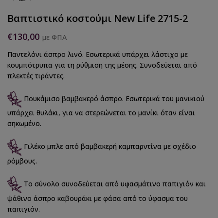
Βαπτιστικό κοστούμι New Life 2715-2
€
130,00
με ΦΠΑ
Παντελόνι άσπρο λινό. Εσωτερικά υπάρχει λάστιχο με
κουμπότρυπα για τη ρύθμιση της μέσης. Συνοδεύεται από
πλεκτές τιράντες.
Πουκάμισο βαμβακερό άσπρο. Εσωτερικά του μανικιού
υπάρχει θυλάκι, για να στερεώνεται το μανίκι όταν είναι
σηκωμένο.
Γιλέκο μπλε από βαμβακερή καμπαρντίνα με σχέδιο
ρόμβους.
Το σύνολο συνοδεύεται από υφασμάτινο παπιγιόν και
ψάθινο άσπρο καβουράκι με φάσα από το ύφασμα του
παπιγιόν.