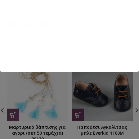
Ετικέτες:
Βαπτιστικό Κοστούμι
,
κοστούμι βάπτισης
Κοινοποιήστε:
ΣΧΕΤΙΚΆ ΠΡΟΪΌΝΤΑ
Μαρτυρικό βάπτισης για
Παπούτσι Αγκαλίτσας
αγόρι (σετ 50 τεμάχια)
μπλε Everkid 1100M
20139