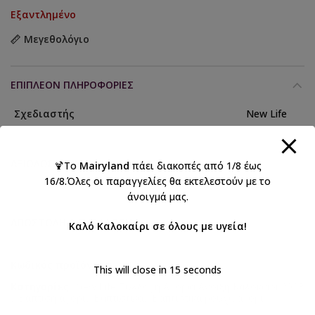
Εξαντλημένο
Μεγεθολόγιο
ΕΠΙΠΛΈΟΝ ΠΛΗΡΟΦΟΡΊΕΣ
Σχεδιαστής
New Life
ΑΞΙΟΛΟΓΉΣΕΙΣ (0)
🍹Το
Mairyland
πάει διακοπές από 1/8 έως
16/8.Όλες οι παραγγελίες θα εκτελεστούν με το
άνοιγμά μας.
ΑΠΟΣΤΟΛΉ & ΠΑΡΆΔΟΣΗ
Καλό Καλοκαίρι σε όλους με υγεία!
Κωδικός προϊόντος:
2715-2
This will close in
15
seconds
Κατηγορίες:
New Life Συλλογή Αγόρια Άνοιξη Καλοκαίρι 2023
,
Βάπτιση αγόρι
,
Βαπτιστικά
,
Βαπτιστικά ρούχα αγόρι