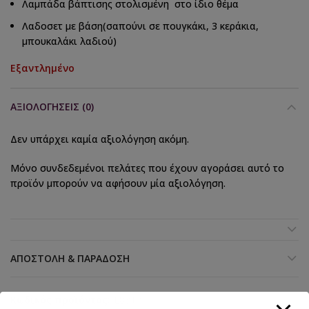
Λαμπάδα βάπτισης στολισμένη στο ίδιο θέμα
Λαδοσετ με βάση(σαπούνι σε πουγκάκι, 3 κεράκια,
μπουκαλάκι λαδιού)
Εξαντλημένο
ΑΞΙΟΛΟΓΉΣΕΙΣ (0)
Δεν υπάρχει καμία αξιολόγηση ακόμη.
Μόνο συνδεδεμένοι πελάτες που έχουν αγοράσει αυτό το
προϊόν μπορούν να αφήσουν μία αξιολόγηση.
ΑΠΟΣΤΟΛΉ & ΠΑΡΆΔΟΣΗ
Κωδικός προϊόντος:
L8317