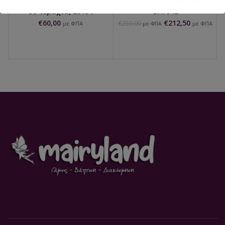
Μαρτυρικό βάπτισης (σετ
Σετ βάπτισης-Bambam
50 τεμάχια) 20134
ΒΑ7942
€
60,00
€
212,50
€
250,00
με ΦΠΑ
με ΦΠΑ
με ΦΠΑ