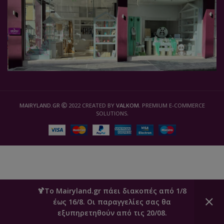
MAIRYLAND.GR
2022 CREATED BY
VALKOM
. PREMIUM E-COMMERCE
SOLUTIONS.
🍹Το Mairyland.gr πάει διακοπές από 1/8
έως 16/8. Οι παραγγελίες σας θα
0
εξυπηρετηθούν από τις 20/08.
Καλάθι
Ο Λογαριασμός μου