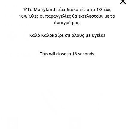
Κατηγορίες:
Βάπτιση αγόρι
,
Βαπτιστικά σετ για αγόρια
🍹Το
Mairyland
πάει διακοπές από 1/8 έως
Ετικέτες:
ΑΓΟΡΙ
,
ινδιάνος
,
Λιοντάρι
,
Σετ βάπτισης
16/8.Όλες οι παραγγελίες θα εκτελεστούν με το
άνοιγμά μας.
Κοινοποιήστε:
Καλό Καλοκαίρι σε όλους με υγεία!
ΣΧΕΤΙΚΆ ΠΡΟΪΌΝΤΑ
This will close in
16
seconds