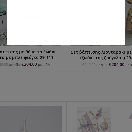
άπτισης με θέμα το ζωάκι
Σετ βάπτισης λιονταράκι μ
ΕΠΙΛΟΓΉ...
ΕΠΙΛΟΓΉ...
τα με μπλε φιόγκο 29-111
(ζωάκι της ζούγκλας) 29
€
204,00
€
204,00
40,00
με ΦΠΑ
€
240,00
με ΦΠΑ
με 
με ΦΠΑ