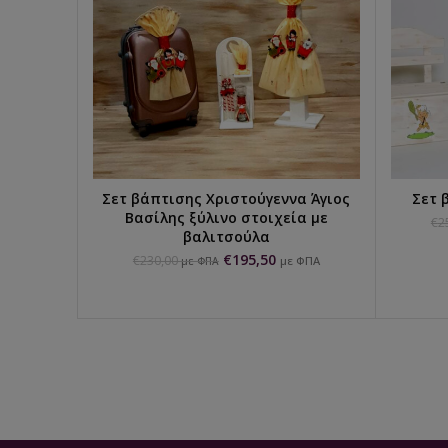
Σετ βάπτισης Χριστούγεννα Άγιος
Σετ 
ΠΡΟΣΘΉΚΗ ΣΤΟ ΚΑΛΆΘΙ
Βασίλης ξύλινο στοιχεία με
€
2
βαλιτσούλα
€
195,50
€
230,00
με ΦΠΑ
με ΦΠΑ