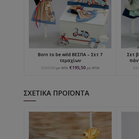
Born to be wild ΒΕΣΠΑ – Σετ 7
Σετ β
ΠΡΟΣΘΉΚΗ ΣΤΟ ΚΑΛΆΘΙ
τεμαχίων
πάν
€
195,50
€
230,00
€
2
με ΦΠΑ
με ΦΠΑ
ΣΧΕΤΙΚΆ ΠΡΟΪΌΝΤΑ