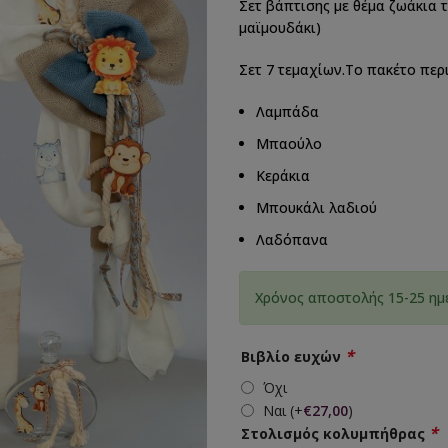
Σετ βάπτισης με θέμα ζωάκια 
μαϊμουδάκι)
Σετ 7 τεμαχίων.Το πακέτο περ
Λαμπάδα
Μπαούλο
Κεράκια
Μπουκάλι λαδιού
Λαδόπανα
Χρόνος αποστολής 15-25 ημ
*
Βιβλίο ευχών
Όχι
Ναι
(+
€
27,00
)
*
Στολισμός κολυμπήθρας