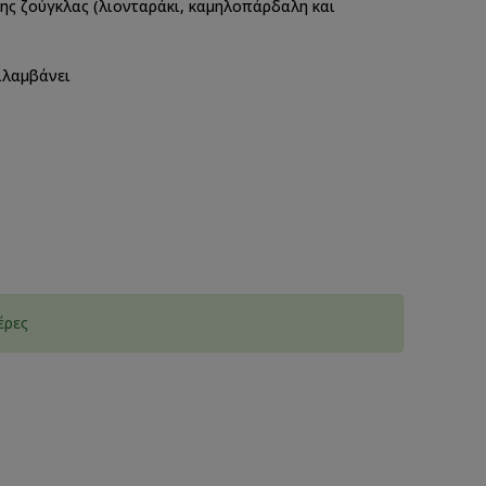
της ζούγκλας (λιονταράκι, καμηλοπάρδαλη και
ιλαμβάνει
έρες