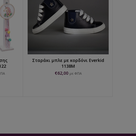
ισης
Σταράκι μπλε με κορδόνι Everkid
Εκρού 
ΕΠΙΛΟΓΉ...
122
1138M
€
62,00
ΦΠΑ
με ΦΠΑ