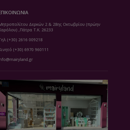
ΕΠΙΚΟΙΝΩΝΙΑ
Μητροπολίτου Δερκών 2 & 28ης Οκτωβρίου (πρώην
Καρόλου) ,Πάτρα Τ.Κ. 26233
Τηλ (+30) 2616 009218
Κινητό (+30) 6970 960111
info@mairyland.gr