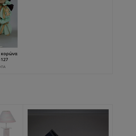
ε κορώνα
-127
ΦΠΑ