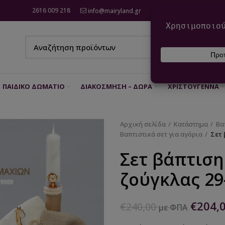
2616 009 218
info@mairyland.gr
6970 960 111
ΠΑΙΔΙΚΌ ΔΩΜΆΤΙΟ
ΔΙΑΚΌΣΜΗΣΗ – ΔΏΡΑ
ΧΡΙΣΤΟΎΓΕΝΝΑ
Αρχική σελίδα
Κατάστημα
Βα
Βαπτιστικά σετ για αγόρια
Σετ 
Σετ βάπτιση
ζούγκλας 29
€
204,
€
240,00
με ΦΠΑ