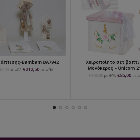
βάπτισης-Bambam ΒΑ7942
Χειροποίητο σετ βάπτ
ΠΡΟΣΘΉΚΗ ΣΤΟ ΚΑΛΆΘΙ
ΕΠΙΛΟΓΉ...
Μονόκερος – Unicorn 2
€
212,50
50,00
με ΦΠΑ
με ΦΠΑ
€
85,00
€
100,00
με 
με ΦΠΑ