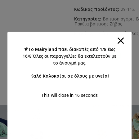
Κωδικός προϊόντος:
29-112
Κατηγορίες:
Βάπτιση αγόρι
,
Β
Πακέτα βάπτισης Ζήβας
Ετικέτες:
Ζωάκια της ζούγκλας
Κοινοποιήστε:
🍹Το
Mairyland
πάει διακοπές από 1/8 έως
16/8.Όλες οι παραγγελίες θα εκτελεστούν με
το άνοιγμά μας.
Καλό Καλοκαίρι σε όλους με υγεία!
This will close in
15
seconds