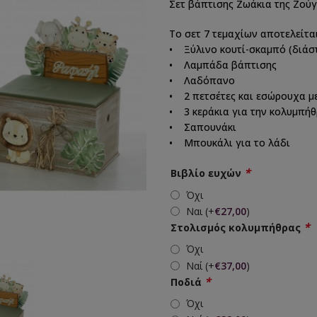
Σετ βάπτισης Ζωάκια της Ζού
Το σετ 7 τεμαχίων αποτελείτα
• Ξύλινο κουτί-σκαμπό (διάστ
• Λαμπάδα βάπτισης
• Λαδόπανο
• 2 πετσέτες και εσώρουχα μ
• 3 κεράκια για την κολυμπή
• Σαπουνάκι
• Μπουκάλι για το λάδι
*
Βιβλίο ευχών
Όχι
Ναι
(+
€
27,00
)
*
Στολισμός κολυμπήθρας
Όχι
Ναί
(+
€
37,00
)
*
Ποδιά
Όχι