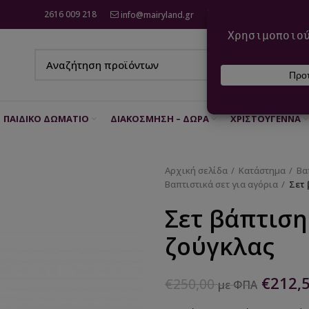
2616 009 218
info@mairyland.gr
6970 960 111
ΠΑΙΔΙΚΌ ΔΩΜΆΤΙΟ
ΔΙΑΚΌΣΜΗΣΗ – ΔΏΡΑ
ΧΡΙΣΤΟΎΓΕΝΝΑ
Αρχική σελίδα
Κατάστημα
Βα
Βαπτιστικά σετ για αγόρια
Σετ 
Σετ βάπτιση
ζούγκλας
€
212,
€
250,00
με ΦΠΑ