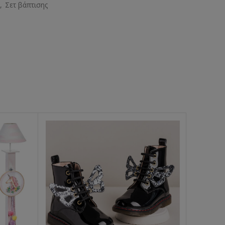
,
Σετ βάπτισης