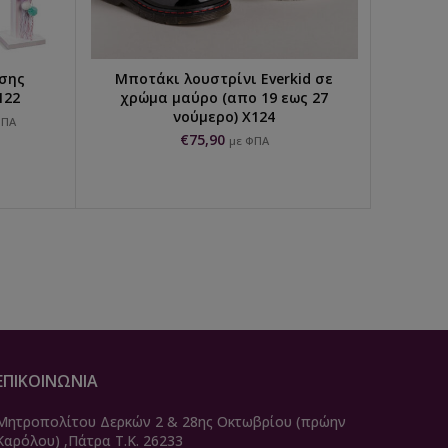
ισης
Μποτάκι λουστρίνι Everkid σε
Born
ΠΡΟΣΘΉΚΗ ΣΤΟ ΚΑΛΆΘΙ
122
χρώμα μαύρο (απο 19 εως 27
νούμερο) X124
€
2
ΦΠΑ
€
75,90
με ΦΠΑ
ΕΠΙΚΟΙΝΩΝΙΑ
Μητροπολίτου Δερκών 2 & 28ης Οκτωβρίου (πρώην
Καρόλου) ,Πάτρα Τ.Κ. 26233