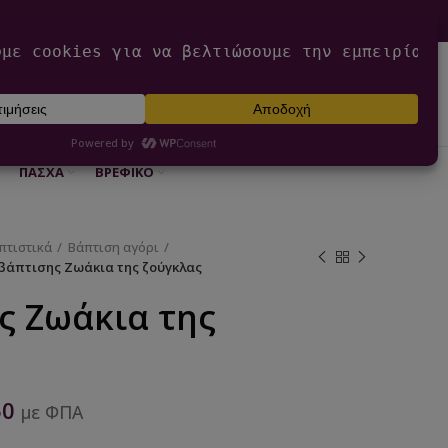
0
ΕΊΣΟΔΟΣ / ΕΓΓΡΑΦΉ
€
0,00
ΠΆΣΧΑ
ΒΡΕΦΙΚΌ
πτιστικά
Βάπτιση αγόρι
βάπτισης Ζωάκια της ζούγκλας
ς Ζωάκια της
50
με ΦΠΑ