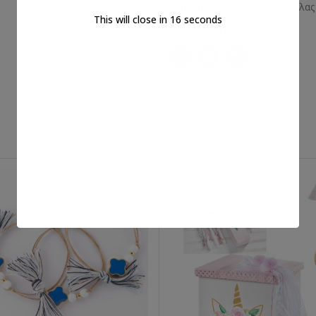
Ετικέτες:
Ζωάκια της ζούγκλας
This will close in
16
seconds
Κοινοποιήστε: