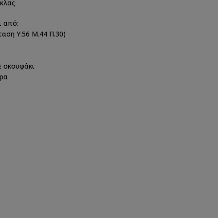
γκλας
ι από:
αση Υ.56 Μ.44 Π.30)
ε σκουφάκι
θρα