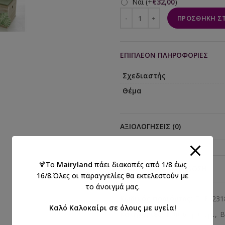
Ναί
(+
€
32,00
)
ΠΡΟΣΘΉΚΗ ΣΤ
ΕΠΙΠΛΈΟΝ ΠΛΗΡΟΦΟΡΊΕΣ
Σχεδιαστής
Θέμα
ΑΞΙΟΛΟΓΉΣΕΙΣ (0)
🍹Το
Mairyland
πάει διακοπές από 1/8 έως
ΑΠΟΣΤΟΛΉ & ΠΑΡΆΔΟΣΗ
16/8.Όλες οι παραγγελίες θα εκτελεστούν με
το άνοιγμά μας.
Κωδικός προϊόντος:
ΣΚΒ-231
Καλό Καλοκαίρι σε όλους με υγεία!
Κατηγορίες:
Βάπτιση αγόρι
,
Β