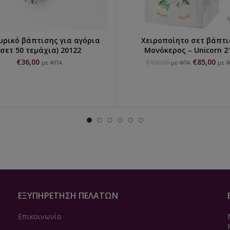
ρικό βάπτισης για αγόρια
Χειροποίητο σετ βάπτ
ΠΡΟΣΘΉΚΗ ΣΤΟ ΚΑΛΆΘΙ
ΕΠΙΛΟΓΉ...
(σετ 50 τεμάχια) 20122
Μονόκερος – Unicorn 2
€
36,00
€
85,00
€
100,00
με ΦΠΑ
με 
με ΦΠΑ
ΕΞΥΠΗΡΈΤΗΣΗ ΠΕΛΑΤΏΝ
Επικοινωνία