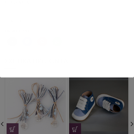
Κατηγορίες:
Βάπτιση κορίτσι
,
Βαπτιστικά
,
Λαδόπανα Bellissimo
,
Λαδόπανα για κορίτσι
,
Πακέτα βάπτισης Bellissimo
Ετικέτα:
Λαδόπανα
Κοινοποιήστε:
ΣΧΕΤΙΚΆ ΠΡΟΪΌΝΤΑ