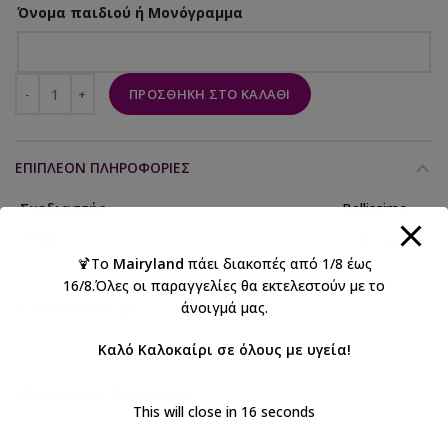
Όνομα παιδιού ή Μονόγραμμα
ΠΡΟΣΘΉΚΗ ΣΤΟ ΚΑΛΆΘΙ
ΕΠΙΠΛΈΟΝ ΠΛΗΡΟΦΟΡΊΕΣ
Σχεδιαστής
Bellissimo
Θέμα
Στέμμα
🍹Το
Mairyland
πάει διακοπές από 1/8 έως
16/8.Όλες οι παραγγελίες θα εκτελεστούν με το
άνοιγμά μας.
ΑΞΙΟΛΟΓΉΣΕΙΣ (0)
Καλό Καλοκαίρι σε όλους με υγεία!
ΑΠΟΣΤΟΛΉ & ΠΑΡΆΔΟΣΗ
This will close in
16
seconds