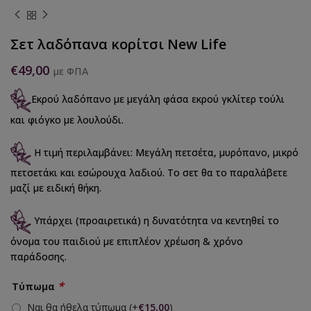
Σετ λαδόπανα κορίτσι New Life
€
49,00
με ΦΠΑ
Εκρού λαδόπανο με μεγάλη φάσα εκρού γκλίτερ τούλι
και φιόγκο με λουλούδι.
Η τιμή περιλαμβάνει: Μεγάλη πετσέτα, μυρόπανο, μικρό
πετσετάκι και εσώρουχα λαδιού. Το σετ θα το παραλάβετε
μαζί με ειδική θήκη.
Υπάρχει (προαιρετικά) η δυνατότητα να κεντηθεί το
όνομα του παιδιού με επιπλέον χρέωση & χρόνο
παράδοσης.
*
Τύπωμα
Ναι θα ήθελα τύπωμα
(+
€
15,00
)