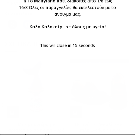
🍹Το
Mairyland
πάει διακοπές από 1/8 έως
Ετικέτα:
Λαδόπανα
16/8.Όλες οι παραγγελίες θα εκτελεστούν με το
άνοιγμά μας.
Κοινοποιήστε:
Καλό Καλοκαίρι σε όλους με υγεία!
ΣΧΕΤΙΚΆ ΠΡΟΪΌΝΤΑ
This will close in
15
seconds
Μπομπονιέρα με
Παπούτσι Αγκαλίτσας
αρωματικό σαπούνι ουρά
μπλε Everkid 1100M