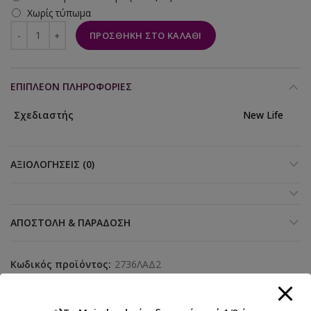
Χωρίς τύπωμα
ΠΡΟΣΘΉΚΗ ΣΤΟ ΚΑΛΆΘΙ
ΕΠΙΠΛΈΟΝ ΠΛΗΡΟΦΟΡΊΕΣ
Σχεδιαστής
New Life
ΑΞΙΟΛΟΓΉΣΕΙΣ (0)
ΑΠΟΣΤΟΛΉ & ΠΑΡΆΔΟΣΗ
Κωδικός προϊόντος:
2736ΛΑΔ2
Κατηγορίες:
New Life λαδόπανα 2023
,
Βάπτιση κορίτσι
,
Βαπτιστικά
,
Λαδόπανα για κορίτσι