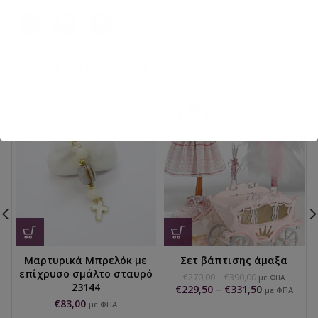
ΣΧΕΤΙΚΆ ΠΡΟΪΌΝΤΑ
Μαρτυρικά Μπρελόκ με
Σετ βάπτισης άμαξα
επίχρυσο σμάλτο σταυρό
€
270,00
–
€
390,00
με ΦΠΑ
23144
€
229,50
–
€
331,50
με ΦΠΑ
€
83,00
με ΦΠΑ