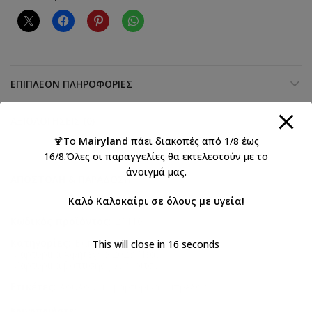
ΕΠΙΠΛΈΟΝ ΠΛΗΡΟΦΟΡΊΕΣ
ΑΞΙΟΛΟΓΉΣΕΙΣ (0)
🍹Το
Mairyland
πάει διακοπές από 1/8 έως
16/8.Όλες οι παραγγελίες θα εκτελεστούν με το
άνοιγμά μας.
ΑΠΟΣΤΟΛΉ & ΠΑΡΆΔΟΣΗ
Καλό Καλοκαίρι σε όλους με υγεία!
Κωδικός προϊόντος:
23110
Κατηγορίες:
Βαπτιστικά
,
Μαρτυρικά
,
This will close in
15
seconds
Μαρτυρικά Αφήτεχνο 2023 Νέα
,
Μαρτυρικά βάπτισης για κορίτσι
Ετικέτες:
λουλούδι
,
μαρτυρικά
,
μπρελόκ
Κοινοποιήστε: