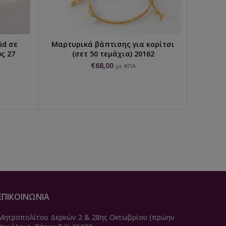
id σε
Μαρτυρικά βάπτισης για κορίτσι
Εκρού 
Ι
ΠΡΟΣΘΉΚΗ ΣΤΟ ΚΑΛΆΘΙ
ς 27
(σετ 50 τεμάχια) 20162
€
68,00
με ΦΠΑ
ΕΠΙΚΟΙΝΩΝΙΑ
Μητροπολίτου Δερκών 2 & 28ης Οκτωβρίου (πρώην