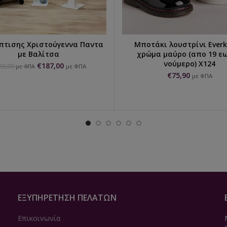
πτισης Χριστούγεννα Παντα
Μποτάκι λουστρίνι Everk
ΠΡΟΣΘΉΚΗ ΣΤΟ ΚΑΛΆΘΙ
ΠΡΟΣΘΉΚΗ ΣΤΟ ΚΑΛΆΘ
με Βαλίτσα
χρώμα μαύρο (απο 19 εω
νούμερο) X124
€
187,00
20,00
με ΦΠΑ
με ΦΠΑ
€
75,90
με ΦΠΑ
ΕΞΥΠΗΡΈΤΗΣΗ ΠΕΛΑΤΏΝ
Επικοινωνία