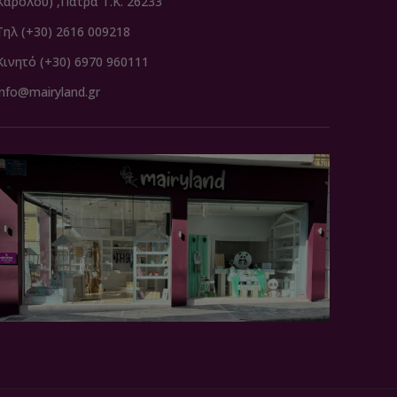
Καρόλου) ,Πάτρα Τ.Κ. 26233
Τηλ (+30) 2616 009218
Κινητό (+30) 6970 960111
info@mairyland.gr