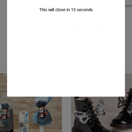
Ετικέτες:
Βραχιόλι
,
μαρτυρικά
This will close in
14
seconds
Κοινοποιήστε: