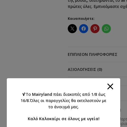
της μόδας, διατηρώντας το all
πρώτες ύλες. Εμπνεόμαστε σχέ
Κοινοποιήστε:
ΕΠΙΠΛΈΟΝ ΠΛΗΡΟΦΟΡΊΕΣ
ΑΞΙΟΛΟΓΉΣΕΙΣ (0)
ΑΠΟΣΤΟΛΉ & ΠΑΡΆΔΟΣΗ
🍹Το
Mairyland
πάει διακοπές από 1/8 έως
16/8.Όλες οι παραγγελίες θα εκτελεστούν με
το άνοιγμά μας.
Κωδικός προϊόντος:
23141
Καλό Καλοκαίρι σε όλους με υγεία!
Κατηγορίες:
Βαπτιστικά
,
Μαρτ
Μαρτυρικά βάπτισης για Αγόρια