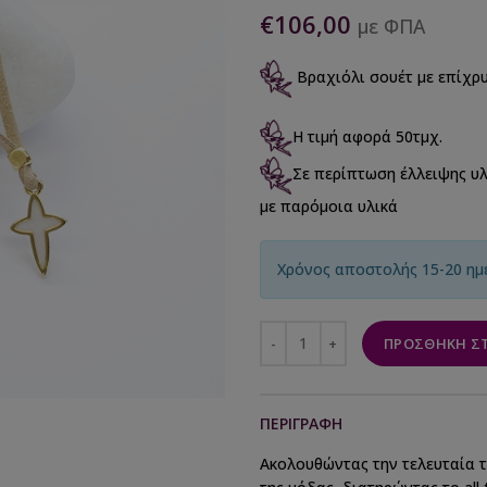
€
106,00
με ΦΠΑ
Βραχιόλι σουέτ με επίχρ
Η τιμή αφορά 50τμχ.
Σε περίπτωση έλλειψης υλ
με παρόμοια υλικά
Χρόνος αποστολής 15-20 ημ
ΠΡΟΣΘΉΚΗ ΣΤ
ΠΕΡΙΓΡΑΦΉ
Ακολουθώντας την τελευταία τ