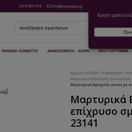
2616 009 218
info@mairyland.gr
6970 960 111
ΠΑΙΔΙΚΌ ΔΩΜΆΤΙΟ
ΔΙΑΚΌΣΜΗΣΗ – ΔΏΡΑ
ΧΡΙΣΤΟΎΓΕΝΝΑ
Αρχική σελίδα
Κατάστημα
Βα
Μαρτυρικά βάπτισης για κορίτσι
Μαρτυρικά Βραχιόλι σουέτ με ε
Μαρτυρικά Β
επίχρυσο σ
23141