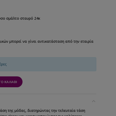
υσο σμάλτο σταυρό 24κ
ικών μπορεί να γίνει αντικατάσταση από την εταιρία
έρες
Ο ΚΑΛΆΘΙ
άση της μόδας, διατηρώντας την τελευταία τάση