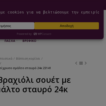
0
ΕΊΣΟΔΟΣ / ΕΓΓΡΑΦΉ
€
0,00
ΠΆΣΧΑ
ΒΡΕΦΙΚΌ
πτιστικά
Βάπτιση κορίτσι
πίχρυσο σμάλτο σταυρό 24κ 23141
ραχιόλι σουέτ με
μάλτο σταυρό 24κ