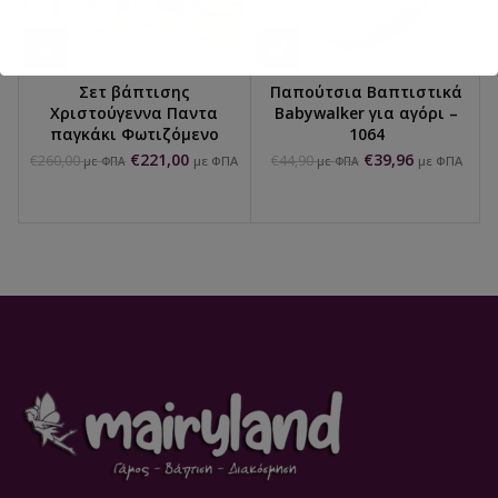
Σετ βάπτισης
Παπούτσια Βαπτιστικά
Χριστούγεννα Παντα
Babywalker για αγόρι –
παγκάκι Φωτιζόμενο
1064
€
221,00
€
39,96
€
260,00
€
44,90
με ΦΠΑ
με ΦΠΑ
με ΦΠΑ
με ΦΠΑ