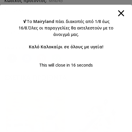
Κωδικός προϊόντος:
ΜΝ045
Κατηγορίες:
Kymi 2023
,
Βάπτιση αγόρι
,
Βάπτιση κορίτσι
,
Βαπτιστικά
,
Μαρτυρικά
,
Μαρτυρικά βάπτισης για Αγόρια
,
Μαρτυρικά βάπτισης για κορίτσι
,
🍹Το
Mairyland
πάει διακοπές από 1/8 έως
Μαρτυρικά βάπτισης οικογένειας
16/8.Όλες οι παραγγελίες θα εκτελεστούν με το
Ετικέτες:
Μαρτυρικό αγόρια
,
Μαρτυρικό κορίτσια
,
άνοιγμά μας.
Μαρτυρικό οικογένεια
Καλό Καλοκαίρι σε όλους με υγεία!
Κοινοποιήστε:
This will close in
16
seconds
ΣΧΕΤΙΚΆ ΠΡΟΪΌΝΤΑ