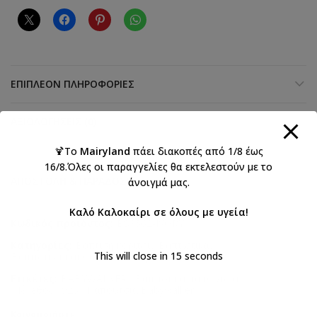
ΕΠΙΠΛΈΟΝ ΠΛΗΡΟΦΟΡΊΕΣ
ΑΞΙΟΛΟΓΉΣΕΙΣ (0)
🍹Το
Mairyland
πάει διακοπές από 1/8 έως
16/8.Όλες οι παραγγελίες θα εκτελεστούν με το
ΑΠΟΣΤΟΛΉ & ΠΑΡΆΔΟΣΗ
άνοιγμά μας.
Καλό Καλοκαίρι σε όλους με υγεία!
Κωδικός προϊόντος:
BS3562-IVORY
Κατηγορίες:
Βάπτιση κορίτσι
,
Βαπτιστικά
,
This will close in
15
seconds
Βαπτιστικά παπούτσια για κορίτσι
Ετικέτες:
BABYWALKER
,
Βαπτιστικά παπούτσια
,
Μέγεθος 1926
,
Παπούτσια Babywalker
Κοινοποιήστε: