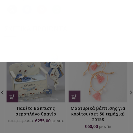
ΣΧΕΤΙΚΆ ΠΡΟΪΌΝΤΑ
Πακέτο Βάπτισης
Μαρτυρικά βάπτισης για
αεροπλάνο θρανίο
κορίτσι (σετ 50 τεμάχια)
20158
€
255,00
€
300,00
με ΦΠΑ
με ΦΠΑ
€
60,00
με ΦΠΑ