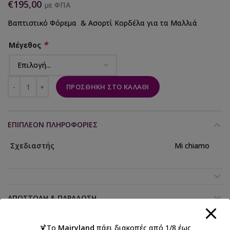
€
195,00
με ΦΠΑ
Βαπτιστικό Φόρεμα & Ασορτί Κορδέλα για τα Μαλλιά
*
Μέγεθος
ΠΡΟΣΘΉΚΗ ΣΤΟ ΚΑΛΆΘΙ
ΕΠΙΠΛΈΟΝ ΠΛΗΡΟΦΟΡΊΕΣ
Σχεδιαστής
Mi chiamo
ΑΠΟΣΤΟΛΉ & ΠΑΡΆΔΟΣΗ
🍹Το
Mairyland
πάει διακοπές από 1/8 έως
Κωδικός προϊόντος:
Κ4703