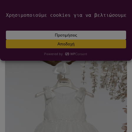
modal-check
2616 009 218
Πάτρα
info@mairyland.gr
6970 960 111
0
€
0,00