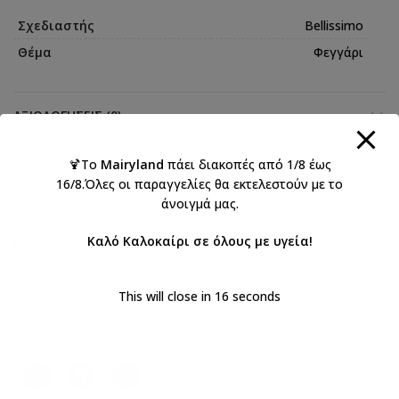
Σχεδιαστής
Bellissimo
Θέμα
Φεγγάρι
ΑΞΙΟΛΟΓΉΣΕΙΣ (0)
🍹Το
Mairyland
πάει διακοπές από 1/8 έως
16/8.Όλες οι παραγγελίες θα εκτελεστούν με το
ΑΠΟΣΤΟΛΉ & ΠΑΡΆΔΟΣΗ
άνοιγμά μας.
Καλό Καλοκαίρι σε όλους με υγεία!
Κωδικός προϊόντος:
902
Κατηγορίες:
Βάπτιση κορίτσι
,
Βαπτιστικά
,
Βαπτιστικά σετ για κορίτσια
,
Πακέτα βάπτισης Bellissimo
This will close in
16
seconds
Ετικέτες:
Σετ βάπτισης
,
Φεγγάρι
Κοινοποιήστε: