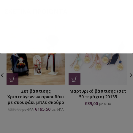
ΣΧΕΤΙΚΆ ΠΡΟΪΌΝΤΑ
Σετ βάπτισης
Μαρτυρικό βάπτισης (σετ
Χριστούγεννων αρκουδάκι
50 τεμάχια) 20135
με σκουφάκι μπλέ σκούρο
€
39,00
με ΦΠΑ
€
195,50
€
230,00
με ΦΠΑ
με ΦΠΑ