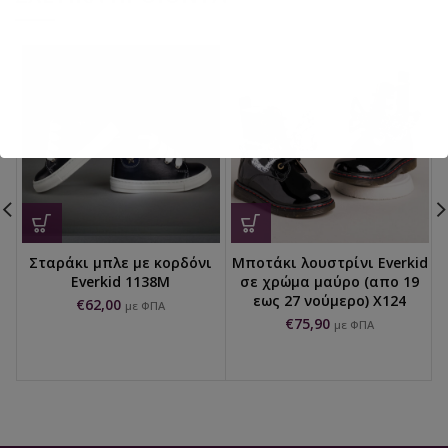
Σταράκι μπλε με κορδόνι
Μποτάκι λουστρίνι Everkid
Everkid 1138M
σε χρώμα μαύρο (απο 19
εως 27 νούμερο) X124
€
62,00
με ΦΠΑ
€
75,90
με ΦΠΑ