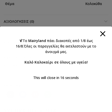
Θέμα
Κολοκύθα
ΑΞΙΟΛΟΓΉΣΕΙΣ (0)
🍹Το
Mairyland
πάει διακοπές από 1/8 έως
ΑΠΟΣΤΟΛΉ & ΠΑΡΆΔΟΣΗ
16/8.Όλες οι παραγγελίες θα εκτελεστούν με το
άνοιγμά μας.
Κωδικός προϊόντος:
1070
Καλό Καλοκαίρι σε όλους με υγεία!
Κατηγορίες:
Βάπτιση κορίτσι
,
Βαπτιστικά
,
Βαπτιστικά σετ για κορίτσια
,
Πακέτα βάπτισης Bellissimo
Ετικέτες:
κολοκύθα
,
Σετ βάπτισης
This will close in
15
seconds
Κοινοποιήστε:
ΣΧΕΤΙΚΆ ΠΡΟΪΌΝΤΑ