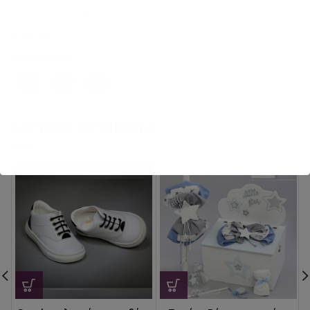
Βαπτιστικά σετ για κορίτσια
,
Σετ βάπτισης Bellissimo 2025 ΚΟΡΙΤΣΙ
Ετικέτες:
κορίτσι
,
Σετ βάπτισης
Κοινοποιήστε:
ΣΧΕΤΙΚΆ ΠΡΟΪΌΝΤΑ