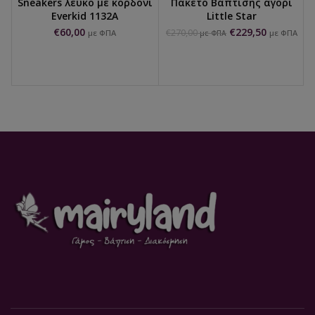
Sneakers λευκό με κορδόνι
Πακέτο Βάπτισης αγόρι
Everkid 1132A
Little Star
€
60,00
€
229,50
€
270,00
με ΦΠΑ
με ΦΠΑ
με ΦΠΑ