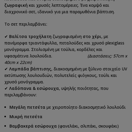
ζωγραφική
και χρυσές λεπτομέρειες. Ένα κομψό και
διαχρονικό σετ, ιδανικό για μια παραμυθένια βάπτιση.
Το σετ περιλαμβάνει:
✔
Βαλίτσα τροχήλατη
ζωγραφισμένη
στο χέρι
, με
πανέμορφα τριαντάφυλλα, πεταλούδες και χρυσό plexiglass
μονόγραμμα. Στολισμένη με τούλια, κορδέλες και
υφασμάτινα λουλούδια.
(Διαστάσεις: 57cm x
40cm x 22cm)
✔
Λαμπάδα βάπτισης
, διακοσμημένη με ξύλινο στοιχείο UV
εκτύπωσης λουλουδιών, πολυτελείς φιόγκους, τούλι και
χρυσό μονόγραμμα.
✔
Λαδόπανα & εσώρουχα
, υψηλής ποιότητας, που
περιλαμβάνουν:
Μεγάλη πετσέτα
με χειροποίητο διακοσμητικό λουλούδι
Μικρή πετσέτα
Βαμβακερά εσώρουχα
(φανελάκι, σλιπάκι, σκουφάκι)