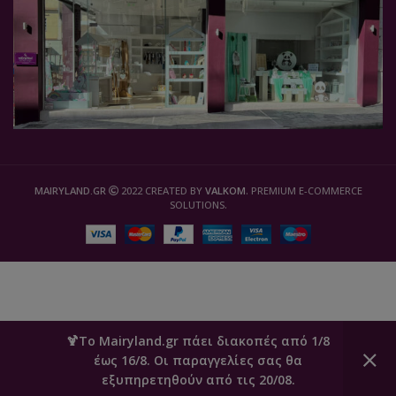
MAIRYLAND.GR
2022 CREATED BY
VALKOM
. PREMIUM E-COMMERCE
SOLUTIONS.
🍹Το Mairyland.gr πάει διακοπές από 1/8
έως 16/8. Οι παραγγελίες σας θα
0
εξυπηρετηθούν από τις 20/08.
Καλάθι
Ο Λογαριασμός μου