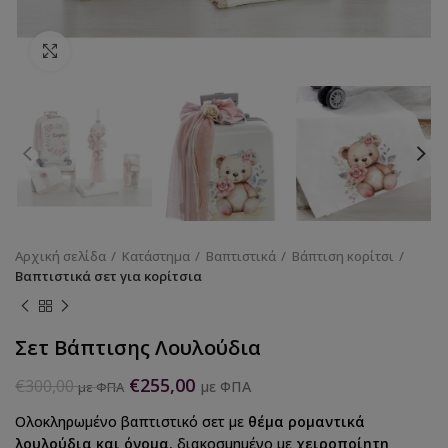
Κάντε κλικ για να μεγεθύνετε
Αρχική σελίδα
Κατάστημα
Βαπτιστικά
Βάπτιση κορίτσι
Βαπτιστικά σετ για κορίτσια
Σετ Βάπτισης Λουλούδια
€
255,00
€
300,00
με ΦΠΑ
με ΦΠΑ
Ολοκληρωμένο βαπτιστικό σετ με
θέμα ρομαντικά
λουλούδια και όνομα
, διακοσμημένο με
χειροποίητη