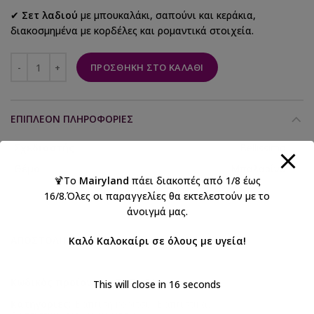
✔
Σετ λαδιού
με μπουκαλάκι, σαπούνι και κεράκια,
διακοσμημένα με κορδέλες και ρομαντικά στοιχεία.
ΠΡΟΣΘΉΚΗ ΣΤΟ ΚΑΛΆΘΙ
ΕΠΙΠΛΈΟΝ ΠΛΗΡΟΦΟΡΊΕΣ
Σχεδιαστής
Bellissimo
Θέμα
Μπαλαρίνα
🍹Το
Mairyland
πάει διακοπές από 1/8 έως
16/8.Όλες οι παραγγελίες θα εκτελεστούν με το
άνοιγμά μας.
ΑΠΟΣΤΟΛΉ & ΠΑΡΆΔΟΣΗ
Καλό Καλοκαίρι σε όλους με υγεία!
Κωδικός προϊόντος:
ΣΔΣ-2516
This will close in
15
seconds
Κατηγορίες:
Βάπτιση κορίτσι
,
Βαπτιστικά
,