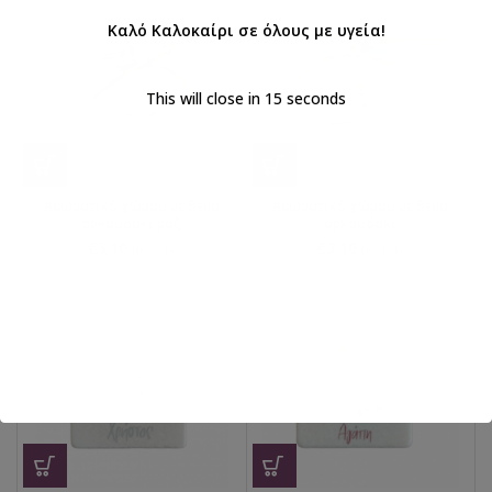
Καλό Καλοκαίρι σε όλους με υγεία!
This will close in
14
seconds
Αρωματικό χώρου με θέμα
Αρωματικό χώρου με θέμα
αρκουδάκι ροζ
αρκουδάκι
€
3,10
€
3,10
με ΦΠΑ
με ΦΠΑ