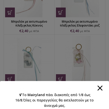
Μπρελόκ με εκτυπωμένο
Μπρελόκ με εκτυπωμένο
πλέξιγκλας Κύκνος
πλέξιγκλας Ελεφαντάκι ροζ
€
2,40
€
2,40
με ΦΠΑ
με ΦΠΑ
Μπρελόκ με εκτυπωμένο
Μπρελόκ με εκτυπωμένο
πλέξιγκλας Ελεφαντάκι
πλέξιγκλας Κοριτσάκι με αστέρι
🍹Το
Mairyland
πάει διακοπές από 1/8 έως
€
2,40
€
2,40
με ΦΠΑ
με ΦΠΑ
16/8.Όλες οι παραγγελίες θα εκτελεστούν με το
άνοιγμά μας.