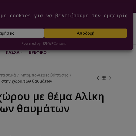
0
ΕΊΣΟΔΟΣ / ΕΓΓΡΑΦΉ
€
0,00
ΠΆΣΧΑ
ΒΡΕΦΙΚΌ
πτιστικά
Μπομπονιέρες βάπτισης
η στην χώρα των θαυμάτων
χώρου με θέμα Αλίκη
των θαυμάτων