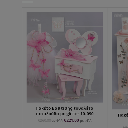
Πακέτο Βάπτισης τουαλέτα
ΕΠΙΛΟΓΉ...
πεταλούδα με glitter 10-090
Πακέ
€
221,00
€
260,00
με ΦΠΑ
με ΦΠΑ
€
2