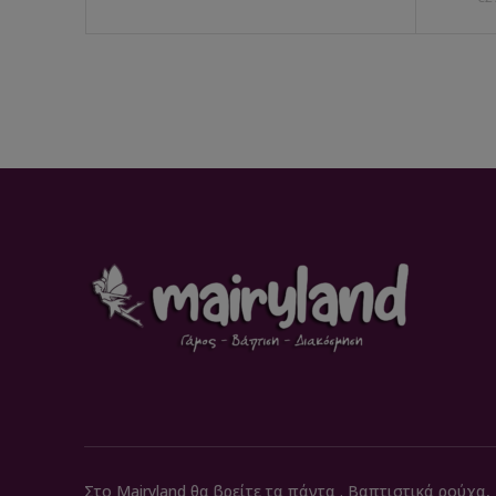
Στο Mairyland θα βρείτε τα πάντα . Βαπτιστικά ρούχα,