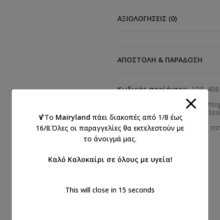
ΑΞΙΟΛΟΓΉΣΕΙΣ (0)
ΑΠΟΣΤΟΛΉ & ΠΑΡΆΔΟΣΗ
Κωδικός προϊόντος:
ΑΡΒ-408
Κατηγορίες:
Βαπτιστικά
,
Μπομ
Μπομπονιέρες βάπτισης Bellis
🍹Το
Mairyland
πάει διακοπές από 1/8 έως
Ετικέτες:
βάπτιση
,
Η Αλίκη σ
16/8.Όλες οι παραγγελίες θα εκτελεστούν με
το άνοιγμά μας.
Κοινοποιήστε:
Καλό Καλοκαίρι σε όλους με υγεία!
This will close in
14
seconds