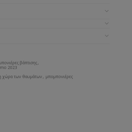
πονιέρες βάπτισης
,
simo 2023
τη χώρα των θαυμάτων
,
μπομπονιέρες