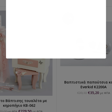
-10%
Βαπτιστικά παπούτσια κ
ΕΠΙΛΟΓΉ...
Everkid K2200A
€
35,20
€
39,10
με ΦΠΑ
το Βάπτισης τουαλέτα με
ΕΠΙΛΟΓΉ...
κηροπήγιο ΚΒ-062
€
229,50
70,00
με ΦΠΑ
με ΦΠΑ