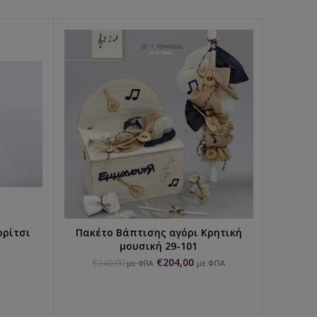
ορίτσι
Πακέτο Βάπτισης αγόρι Κρητική
Πακέτο 
ΕΠΙΛΟΓΉ...
μουσική 29-101
€
204,00
€
240,00
€
2
με ΦΠΑ
με ΦΠΑ