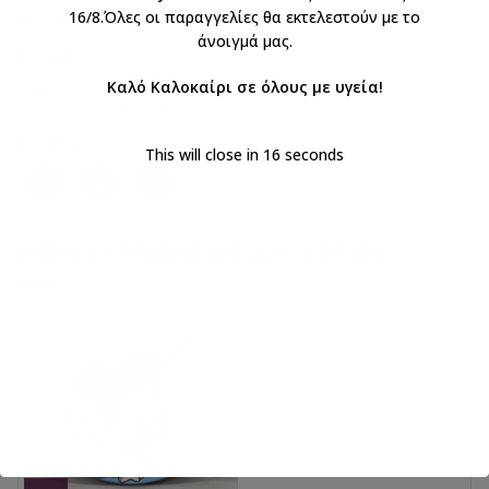
16/8.Όλες οι παραγγελίες θα εκτελεστούν με το
Κωδικός προϊόντος:
FR2570
άνοιγμά μας.
Κατηγορίες:
Λαμπάδες
,
Πασχαλινά
Καλό Καλοκαίρι σε όλους με υγεία!
Ετικέτες:
Λαμπάδα Baby Mickey
,
Πασχαλινή λαμπάδα Baby Mickey
Κοινοποιήστε:
This will close in
15
seconds
ΜΠΟΡΕΊ ΕΠΊΣΗΣ ΝΑ ΣΑΣ ΑΡΈΣΕΙ…