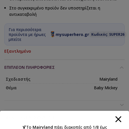
Στο συγκεκριμένο προϊόν δεν υποστηρίζεται η
αντικαταβολή
Για περισσότερα
προϊόντα με ήρωες
mysuperhero.gr
Κωδικός: SUPER26
μπείτε
Εξαντλημένο
ΕΠΙΠΛΈΟΝ ΠΛΗΡΟΦΟΡΊΕΣ
Σχεδιαστής
Mairyland
Θέμα
Baby Mickey
ΑΠΟΣΤΟΛΉ & ΠΑΡΆΔΟΣΗ
🍹Το
Mairyland
πάει διακοπές από 1/8 έως