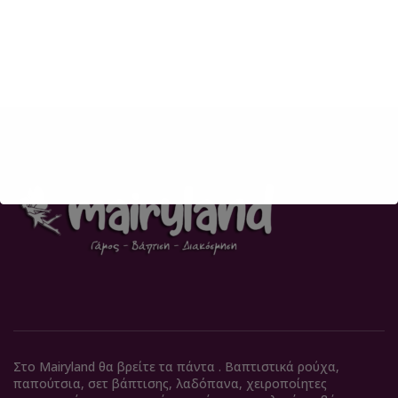
Στο Mairyland θα βρείτε τα πάντα . Βαπτιστικά ρούχα,
παπούτσια, σετ βάπτισης, λαδόπανα, χειροποίητες