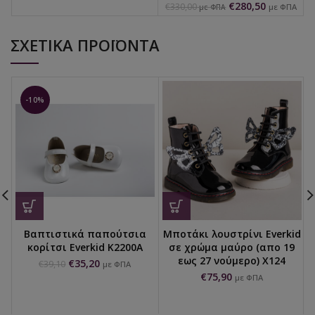
€
280,50
€
330,00
με ΦΠΑ
με ΦΠΑ
ΣΧΕΤΙΚΆ ΠΡΟΪΌΝΤΑ
-10%
Βαπτιστικά παπούτσια
Μποτάκι λουστρίνι Everkid
κορίτσι Everkid K2200A
σε χρώμα μαύρο (απο 19
εως 27 νούμερο) X124
€
35,20
€
39,10
με ΦΠΑ
€
75,90
με ΦΠΑ