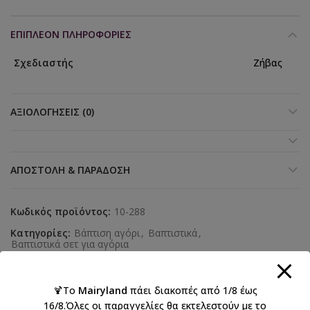
ΕΠΙΠΛΈΟΝ ΠΛΗΡΟΦΟΡΊΕΣ
Σχεδιαστής
Ζήβας
ΑΞΙΟΛΟΓΉΣΕΙΣ (0)
ΑΠΟΣΤΟΛΉ & ΠΑΡΆΔΟΣΗ
Κωδικός προϊόντος:
10-288
Κατηγορίες:
Βάπτιση αγόρι
,
Βαπτιστικά
,
Βαπτιστικά σετ για αγόρια
Ετικέτες:
αγοράκι διάστημα
,
ΑΓΟΡΙ
,
αλεπού
,
βάπτιση
,
πλανήτης
,
Σετ βάπτισης
🍹Το
Mairyland
πάει διακοπές από 1/8 έως
Κοινοποιήστε:
16/8.Όλες οι παραγγελίες θα εκτελεστούν με το