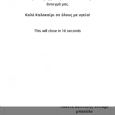
άνοιγμά μας.
Καλό Καλοκαίρι σε όλους με υγεία!
ΜΠΟΡΕΊ ΕΠΊΣΗΣ ΝΑ ΣΑΣ ΑΡΈΣΕΙ…
This will close in
15
seconds
Πακέτο Βάπτισης σαφάρι
τζιπ 10-258
€
233,75
€
275,00
με ΦΠΑ
με ΦΠΑ
Πακέτο Βάπτισης Vintage
μπαούλο