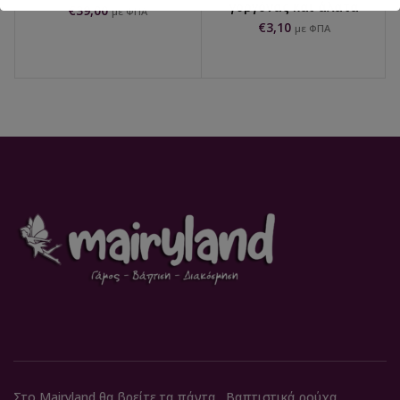
γοργόνας και άλατα
€
39,00
με ΦΠΑ
€
3,10
με ΦΠΑ
Στο Mairyland θα βρείτε τα πάντα . Βαπτιστικά ρούχα,