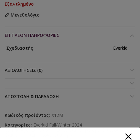
Εξαντλημένο
Μεγεθολόγιο
ΕΠΙΠΛΈΟΝ ΠΛΗΡΟΦΟΡΊΕΣ
Σχεδιαστής
Everkid
ΑΞΙΟΛΟΓΉΣΕΙΣ (0)
ΑΠΟΣΤΟΛΉ & ΠΑΡΆΔΟΣΗ
Κωδικός προϊόντος:
X12M
Κατηγορίες:
Everkid Fall/Winter 2024
,
Everkid Αγόρια Περπατήματος
,
Βάπτιση αγόρι
,
Βαπτιστικά
,
Βαπτιστικά παπούτσια για αγόρια