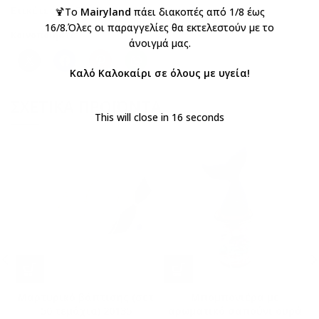
Ετικέτες:
ΒΑΠΤΙΣΤΙΚΑ
,
Μποτάκι
,
περπατήματος
🍹Το
Mairyland
πάει διακοπές από 1/8 έως
16/8.Όλες οι παραγγελίες θα εκτελεστούν με το
Κοινοποιήστε:
άνοιγμά μας.
Καλό Καλοκαίρι σε όλους με υγεία!
ΣΧΕΤΙΚΆ ΠΡΟΪΌΝΤΑ
This will close in
15
seconds
Μαρτυρικό βάπτισης (σετ
Μπομπονιέρα με
50 τεμάχια) 20135
αρωματικό σαπούνι ουρά