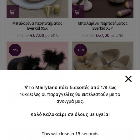
Μπαλαρίνα περπατήματος
Μπαλαρίνα περπατήματος
Everkid X5X
Everkid X5P
€
67,00
€
67,00
€
73,60
€
73,60
με ΦΠΑ
με ΦΠΑ
-9%
-10%
🍹Το
Mairyland
πάει διακοπές από 1/8 έως
16/8.Όλες οι παραγγελίες θα εκτελεστούν με το
άνοιγμά μας.
Μπαλαρίνα περπατήματος
Μπαλαρίνα περπατήματος
Everkid X5M
Καλό Καλοκαίρι σε όλους με υγεία!
Everkid X4X
€
67,00
€
62,00
€
73,60
€
69,00
με ΦΠΑ
με ΦΠΑ
This will close in
15
seconds
-10%
-10%