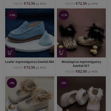
€
72,50
€
72,50
€
80,50
€
80,50
με ΦΠΑ
με ΦΠΑ
-10%
-11%
Loafer περπατήματος Everkid X8A
Μπαλαρίνα περπατήματος
Everkid X5T
€
72,50
€
80,50
με ΦΠΑ
€
82,00
€
92,00
με ΦΠΑ
-9%
-9%